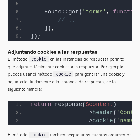
Route::get
(
'terms'
, 
functio
// ...
})
;
})
;
Adjuntando cookies a las respuestas
El método
en las instancias de respuesta permite
cookie
que adjuntes fácilmente cookies a la respuesta. Por ejemplo,
puedes usar el método
para generar una cookie y
cookie
adjuntarla fluidamente a la instancia de respuesta, de la
siguiente manera:
return
response
(
$content
)
->
header
(
'Conte
->
cookie
(
'name'
El método
también acepta unos cuantos argumentos
cookie