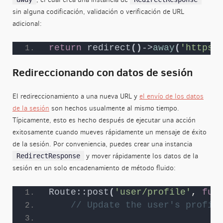
sin alguna codificación, validación o verificación de URL
adicional:
return
redirect
()
->
away
(
'https:
Redireccionando con datos de sesión
El redireccionamiento a una nueva URL y
el envío de los datos
de la sesión
son hechos usualmente al mismo tiempo.
Típicamente, esto es hecho después de ejecutar una acción
exitosamente cuando mueves rápidamente un mensaje de éxito
de la sesión. Por conveniencia, puedes crear una instancia
y mover rápidamente los datos de la
RedirectResponse
sesión en un solo encadenamiento de método fluido:
Route::post
(
'user/profile'
, 
fun
// Update the user's profil