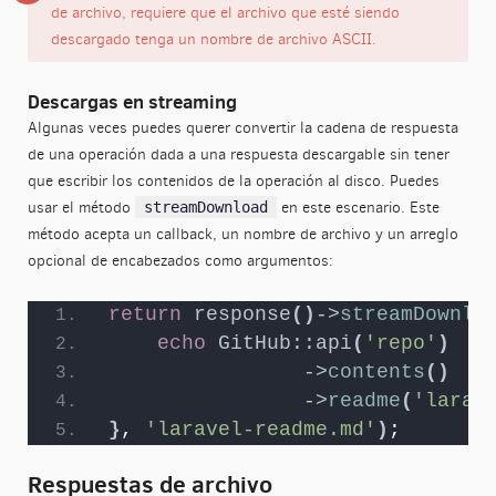
de archivo, requiere que el archivo que esté siendo
descargado tenga un nombre de archivo ASCII.
Descargas en streaming
Algunas veces puedes querer convertir la cadena de respuesta
de una operación dada a una respuesta descargable sin tener
que escribir los contenidos de la operación al disco. Puedes
usar el método
en este escenario. Este
streamDownload
método acepta un callback, un nombre de archivo y un arreglo
opcional de encabezados como argumentos:
return
response
()
->
streamDownlo
echo
GitHub::api
(
'repo'
)
->
contents
()
->
readme
(
'larav
}
, 
'laravel-readme.md'
)
;
Respuestas de archivo