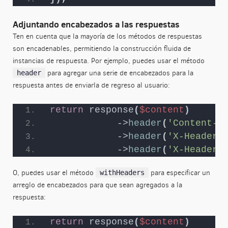
Adjuntando encabezados a las respuestas
Ten en cuenta que la mayoría de los métodos de respuestas
son encadenables, permitiendo la construcción fluida de
instancias de respuesta. Por ejemplo, puedes usar el método
para agregar una serie de encabezados para la
header
respuesta antes de enviarla de regreso al usuario:
return
response
(
$content
)
->
header
(
'Content-T
->
header
(
'X-Header-
->
header
(
'X-Header-
O, puedes usar el método
para especificar un
withHeaders
arreglo de encabezados para que sean agregados a la
respuesta:
return
response
(
$content
)