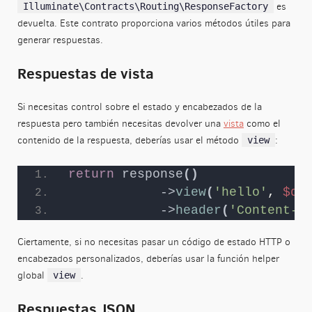
es
Illuminate\Contracts\Routing\ResponseFactory
devuelta. Este contrato proporciona varios métodos útiles para
generar respuestas.
Respuestas de vista
Si necesitas control sobre el estado y encabezados de la
respuesta pero también necesitas devolver una
vista
como el
contenido de la respuesta, deberías usar el método
:
view
return
response
()
->
view
(
'hello'
, 
$da
->
header
(
'Content-T
Ciertamente, si no necesitas pasar un código de estado HTTP o
encabezados personalizados, deberías usar la función helper
global
.
view
Respuestas JSON