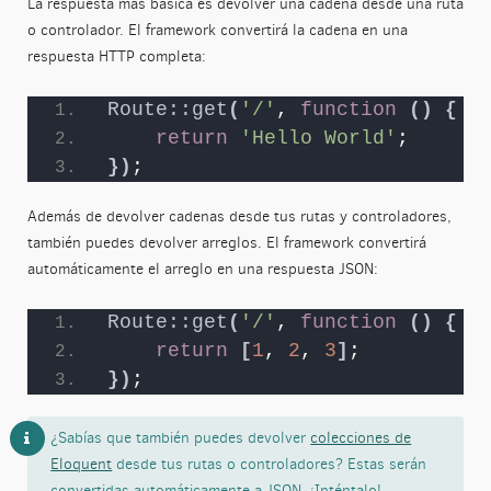
La respuesta más básica es devolver una cadena desde una ruta
o controlador. El framework convertirá la cadena en una
respuesta HTTP completa:
Route::get
(
'/'
, 
function
()
{
return
'Hello World'
;
})
;
Además de devolver cadenas desde tus rutas y controladores,
también puedes devolver arreglos. El framework convertirá
automáticamente el arreglo en una respuesta JSON:
Route::get
(
'/'
, 
function
()
{
return
[
1
, 
2
, 
3
]
;
})
;
¿Sabías que también puedes devolver
colecciones de
Eloquent
desde tus rutas o controladores? Estas serán
convertidas automáticamente a JSON. ¡Inténtalo!