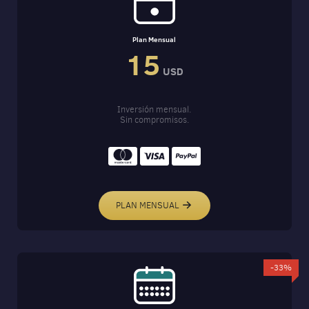
Plan Mensual
15
USD
Inversión mensual.
Sin compromisos.
PLAN MENSUAL
-33%