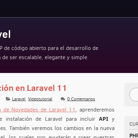
vel
 de código abierto para el desarrollo de
a de ser escalable, elegante y simple.
ción en Laravel 11
Bus
Laravel
,
Videotutorial
0 Comentarios
o de Novedades de Laravel 11
, aprenderemos
API
 instalación de Laravel para incluir
y
CU
nes. También veremos los cambios en la nueva
PHP
vel, los cuales nos ayudarán a crear nuestras