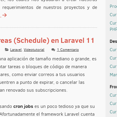
Pro
s requerimientos de nuestros proyectos y de
Cur
t
Cur
PH
eas (Schedule) en Laravel 11
Des
Cur
Laravel
,
Videotutorial
1 Comentario
Cur
 una aplicación de tamaño mediano o grande, es
utar tareas o bloques de código de manera
Cur
ares, como enviar correos a tus usuarios
Man
ntren a punto de expirar, o cancelar las
Fro
an renovado sus subscripciones.
Cur
Cur
cron jobs
 usando
es un poco tedioso ya que su
Cur
. Afortunadamente el framework Laravel cuenta