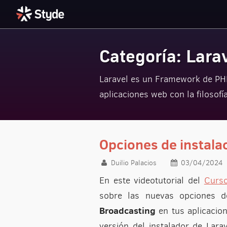
Categoría: Lara
Styde.net
Laravel es un Framework de PHP
aplicaciones web con la filosofí
Opciones de instala
Duilio Palacios
03/04/2024
En este videotutorial del
Curs
sobre las nuevas opciones de
Broadcasting
en tus aplicacio
versión del instalador de Lara