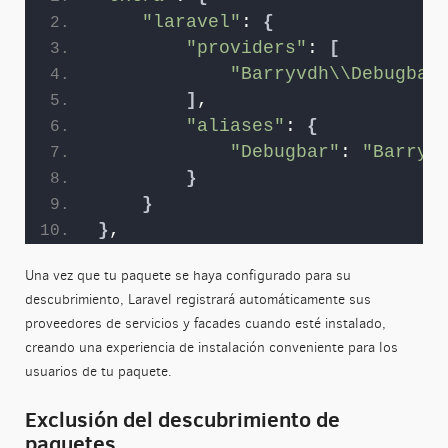
"laravel"
: 
{
"providers"
: 
[
"Barryvdh\\Debugbar
]
,
"aliases"
: 
{
"Debugbar"
: 
"Barryv
}
}
}
,
Una vez que tu paquete se haya configurado para su
descubrimiento, Laravel registrará automáticamente sus
proveedores de servicios y facades cuando esté instalado,
creando una experiencia de instalación conveniente para los
usuarios de tu paquete.
Exclusión del descubrimiento de
paquetes