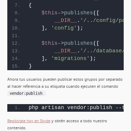
{
$this
->
publishes
([
__DIR__
.
'/../config/pac
]
, 
'config'
)
;
Suscríbete a nuestro boletín
$this
->
publishes
([
Recibe consejos útiles, promos y múltiples recursos
directamente en tu correo.
__DIR__
.
'/../database/m
]
, 
'migrations'
)
;
Correo electronico
}
Ahora tus usuarios pueden publicar estos grupos por separado
Nombre
al hacer referencia a su etiqueta cuando ejecuten el comando
:
vendor:publish
SUSCRÍBETE
php artisan vendor:publish --ta
Tu nombre y correo serán enviados directamente a MailChimp. No
compartiremos tus datos con otras empresas.
Regístrate hoy en Styde
y obtén acceso a todo nuestro
contenido.