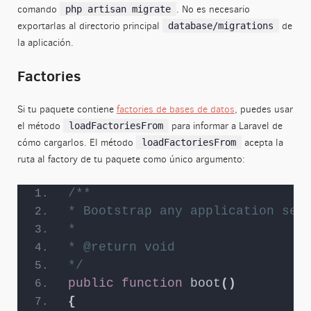
comando
. No es necesario
php artisan migrate
exportarlas al directorio principal
de
database/migrations
la aplicación.
Factories
Si tu paquete contiene
factories de bases de datos
, puedes usar
el método
para informar a Laravel de
loadFactoriesFrom
cómo cargarlos. El método
acepta la
loadFactoriesFrom
ruta al factory de tu paquete como único argumento:
/**
* Bootstrap any application ser
*
* @return void
*/
public
function
boot
()
{