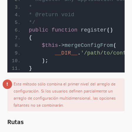
*
* @return void
*/
public
function
register
()
{
$this
->
mergeConfigFrom
(
__DIR__
.
'/path/to/confi
)
;
}
Este método sólo combina el primer nivel del arreglo de
configuración. Si los usuarios definen parcialmente un
arreglo de configuración multidimensional, las opciones
faltantes no se combinarán.
Rutas