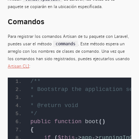
paquete se copiarán en la ubicación especificada.
Comandos
Para registrar los comandos Artisan de tu paquete con Laravel,
puedes usar el método
. Este método espera un
commands
arreglo con los nombres de clases de comando. Una vez que
los comandos han sido registrados, puedes ejecutarlos usando
Artisan CLI
:
/**
* Bootstrap the application ser
*
* @return void
*/
public
function
boot
()
{
if
(
$this
->
app
->
runningInCo