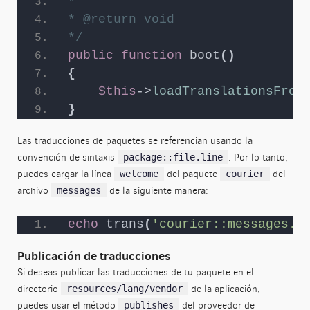
*
* @return void
*/
public
function
boot
()
{
$this
->
loadTranslationsFrom
}
Las traducciones de paquetes se referencian usando la
convención de sintaxis
. Por lo tanto,
package::file.line
puedes cargar la línea
del paquete
del
welcome
courier
archivo
de la siguiente manera:
messages
echo
trans
(
'courier::messages.w
Publicación de traducciones
Si deseas publicar las traducciones de tu paquete en el
directorio
de la aplicación,
resources/lang/vendor
puedes usar el método
del proveedor de
publishes