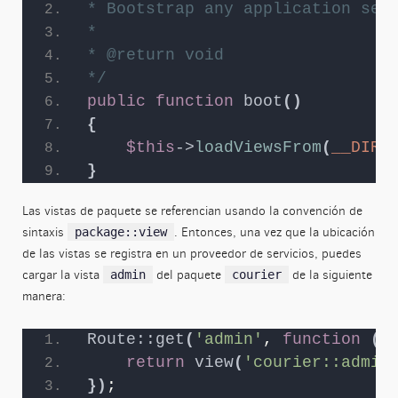
* Bootstrap any application ser
*
* @return void
*/
public
function
boot
()
{
$this
->
loadViewsFrom
(
__DIR_
}
Las vistas de paquete se referencian usando la convención de
sintaxis
. Entonces, una vez que la ubicación
package::view
de las vistas se registra en un proveedor de servicios, puedes
cargar la vista
del paquete
de la siguiente
admin
courier
manera:
Route::get
(
'admin'
, 
function
()
return
view
(
'courier::admin
})
;