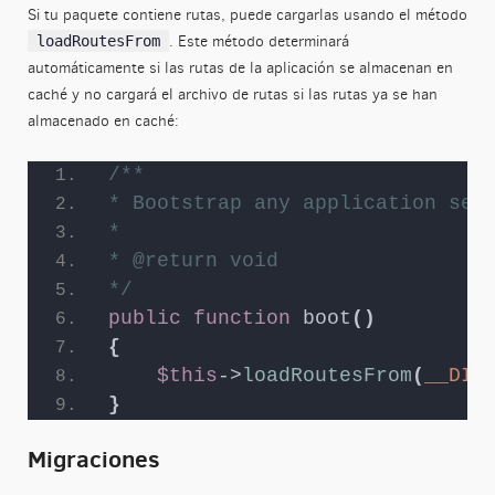
Si tu paquete contiene rutas, puede cargarlas usando el método
. Este método determinará
loadRoutesFrom
automáticamente si las rutas de la aplicación se almacenan en
caché y no cargará el archivo de rutas si las rutas ya se han
almacenado en caché:
/**
* Bootstrap any application ser
*
* @return void
*/
public
function
boot
()
{
$this
->
loadRoutesFrom
(
__DIR
}
Migraciones