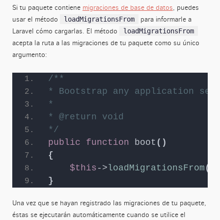
Si tu paquete contiene
migraciones de base de datos
, puedes
usar el método
para informarle a
loadMigrationsFrom
Laravel cómo cargarlas. El método
loadMigrationsFrom
acepta la ruta a las migraciones de tu paquete como su único
argumento:
/**
* Bootstrap any application ser
*
* @return void
*/
public
function
boot
()
{
$this
->
loadMigrationsFrom
(
_
}
Una vez que se hayan registrado las migraciones de tu paquete,
éstas se ejecutarán automáticamente cuando se utilice el