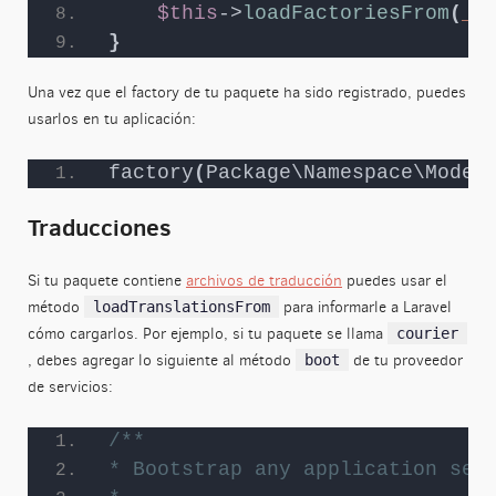
$this
->
loadFactoriesFrom
(
__
}
Una vez que el factory de tu paquete ha sido registrado, puedes
usarlos en tu aplicación:
factory
(
Package\Namespace\Model
Traducciones
Si tu paquete contiene
archivos de traducción
puedes usar el
método
para informarle a Laravel
loadTranslationsFrom
cómo cargarlos. Por ejemplo, si tu paquete se llama
courier
, debes agregar lo siguiente al método
de tu proveedor
boot
de servicios:
/**
* Bootstrap any application ser