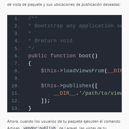
de vista de paquete y sus ubicaciones de publicación deseadas:
/**
* Bootstrap any application ser
*
* @return void
*/
public
function
boot
()
{
$this
->
loadViewsFrom
(
__DIR_
$this
->
publishes
([
__DIR__
.
'/path/to/views
])
;
}
Ahora, cuando los usuarios de tu paquete ejecuten el comando
Artisan
de Laravel, las vistas de tu
vendor:publish