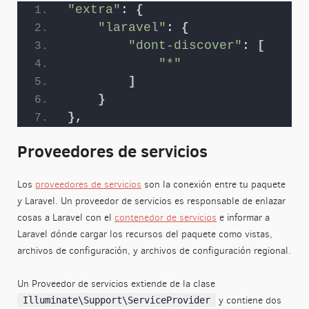
"extra"
: 
{
"laravel"
: 
{
"dont-discover"
: 
[
"*"
]
}
}
,
Proveedores de servicios
Los
proveedores de servicios
son la conexión entre tu paquete
y Laravel. Un proveedor de servicios es responsable de enlazar
cosas a Laravel con el
contenedor de servicios
e informar a
Laravel dónde cargar los recursos del paquete como vistas,
archivos de configuración, y archivos de configuración regional.
Un Proveedor de servicios extiende de la clase
y contiene dos
Illuminate\Support\ServiceProvider