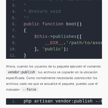
*
* @return void
*/
public
function
boot
()
{
$this
->
publishes
([
__DIR__
.
'/path/to/asset
]
, 
'public'
)
;
}
Ahora, cuando los usuarios de tu paquete ejecuten el comando
tus archivos se copiarán en la ubicación
vendor:publish
especificada. Como normalmente necesitarás sobrescribir los
archivos cada vez que se actualice el paquete, puedes usar el
indicador
:
--force
php artisan vendor:publish --ta