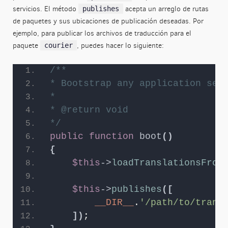
servicios. El método
acepta un arreglo de rutas
publishes
de paquetes y sus ubicaciones de publicación deseadas. Por
ejemplo, para publicar los archivos de traducción para el
paquete
, puedes hacer lo siguiente:
courier
/**
* Bootstrap any application ser
*
* @return void
*/
public
function
boot
()
{
$this
->
loadTranslationsFrom
$this
->
publishes
([
__DIR__
.
'/path/to/trans
])
;