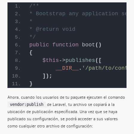
/**
* Bootstrap any application ser
*
* @return void
*/
public
function
boot
()
{
$this
->
publishes
([
__DIR__
.
'/path/to/confi
])
;
}
Ahora, cuando los usuarios de tu paquete ejecuten el comando
de Laravel, tu archivo se copiará a la
vendor:publish
ubicación de publicación especificada. Una vez que se haya
publicado su configuración, se podrá acceder a sus valores
como cualquier otro archivo de configuración: