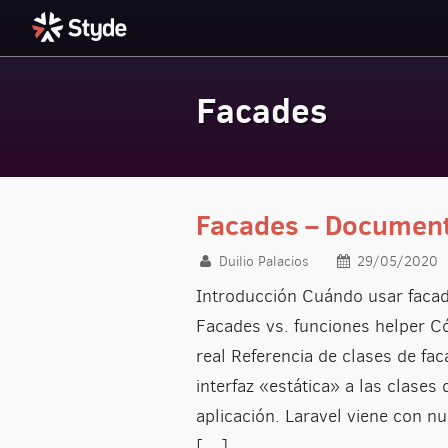
Facades
Styde.net
Facades – Document
Duilio Palacios
29/05/2020
Introducción Cuándo usar facad
Facades vs. funciones helper C
real Referencia de clases de f
interfaz «estática» a las clases
aplicación. Laravel viene con n
[…]