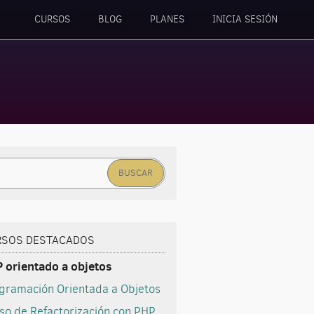
CURSOS
BLOG
PLANES
INICIA SESIÓN
car:
RSOS DESTACADOS
 orientado a objetos
gramación Orientada a Objetos
so de Refactorización con PHP