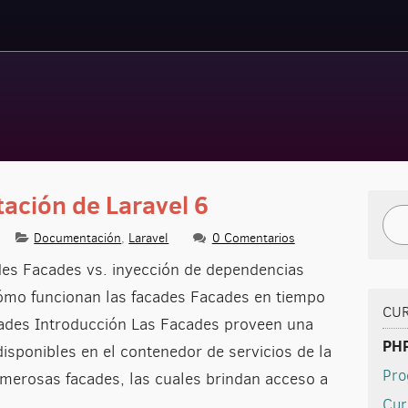
ación de Laravel 6
Bus
Documentación
,
Laravel
0 Comentarios
es Facades vs. inyección de dependencias
ómo funcionan las facades Facades en tiempo
CU
acades Introducción Las Facades proveen una
PHP
 disponibles en el contenedor de servicios de la
Pro
umerosas facades, las cuales brindan acceso a
Cur