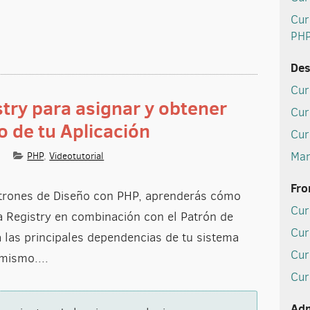
Cur
PH
Des
Cur
stry para asignar y obtener
Cur
 de tu Aplicación
Cur
Man
PHP
,
Videotutorial
 Patrón Registry para asignar y obtener dependencias dentro de tu Apli
Fro
atrones de Diseño con PHP, aprenderás cómo
Cur
ra Registry en combinación con el Patrón de
Cur
 las principales dependencias de tu sistema
Cur
mismo....
Cur
Adm