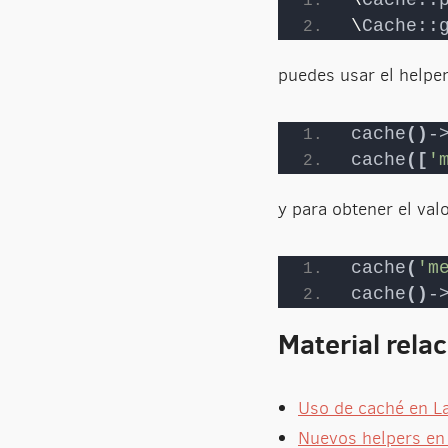
\
Cache::
puedes usar el helper
cache
()
-
cache
([
'
y para obtener el valo
cache
(
'm
cache
()
-
Material rela
Uso de caché en La
Nuevos helpers en 