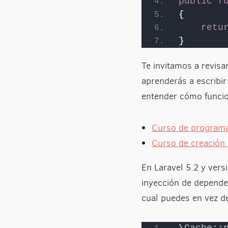
public
f
{
retu
}
Te invitamos a revis
aprenderás a escribir
entender cómo funci
Curso de programa
Curso de creación
En Laravel 5.2 y vers
inyección de depende
cual puedes en vez d
\
Cache::