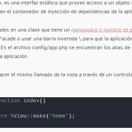
o, es una interfaz estática que provee acceso a un objeto
en el contenedor de inyección de dependencias de la apl
ades en una clase que tiene un
namespace o nombre de e
 Facade o usar una barra invertida \ para que la aplicació
En el archivo config/app.php se encuentran los alias de 
 aplicación.
cer el mismo llamado de la vista a través de un control
unction
index
()
urn
 \
View::make
(
'home'
)
;