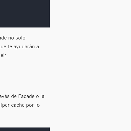
nde no solo
que te ayudarán a
el:
avés de Facade o la
lper cache por lo