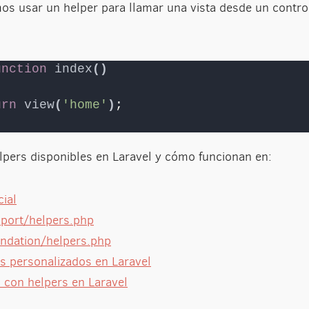
 usar un helper para llamar una vista desde un contro
unction
index
()
urn
view
(
'home'
)
;
lpers disponibles en Laravel y cómo funcionan en:
ial
pport/helpers.php
undation/helpers.php
s personalizados en Laravel
 con helpers en Laravel