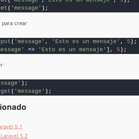
get
(
'message'
)
;
 para crear:
>
put
(
'message'
, 
'Esto es un mensaje'
, 
5
)
;
message'
 =
>
'Esto es un mensaje'
]
, 
5
)
;
r:
essage'
)
;
>
get
(
'message'
)
;
cionado
ravel 5.1
Laravel 5.2