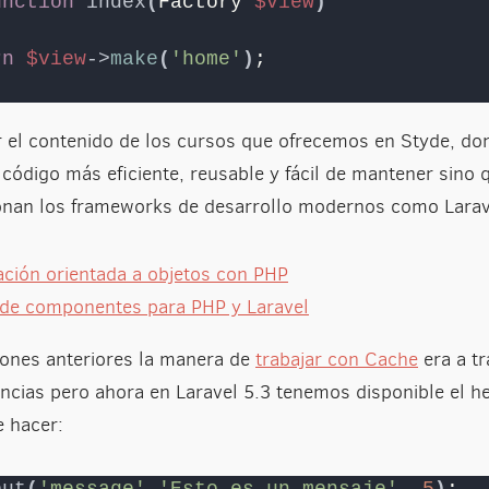
unction
index
(
Factory 
$view
)
rn
$view
->
make
(
'home'
)
;
ar el contenido de los cursos que ofrecemos en Styde, do
 código más eficiente, reusable y fácil de mantener sino 
onan los frameworks de desarrollo modernos como Larav
ción orientada a objetos con PHP
 de componentes para PHP y Laravel
iones anteriores la manera de
trabajar con Cache
era a tr
ncias pero ahora en Laravel 5.3 tenemos disponible el he
e hacer:
put
(
'message'
,
'Esto es un mensaje'
, 
5
)
;