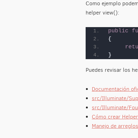
Como ejemplo podemos
helper view():
public
f
{
ret
}
Puedes revisar los he
Documentación ofic
src/Illuminate/Su
src/Illuminate/Fo
Cómo crear Helper
Manejo de arreglos