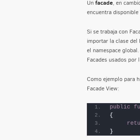
facade
Un
, en cambi
encuentra disponible 
Si se trabaja con Fac
importar la clase del
el namespace global. 
Facades usados por la
Como ejemplo para ha
Facade View:
public
f
{
ret
}