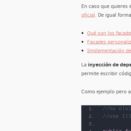
En caso que quieres e
oficial
. De igual form
Qué son los facad
Facades personaliz
Implementación de
inyección de dep
La
permite escribir códi
Como ejemplo pero a
//no olv
//use Il