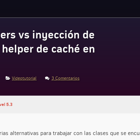
ers vs inyección de
 helper de caché en
Videotutorial
3 Comentarios
el 5.3
rias alternativas para trabajar con las clases que se enc