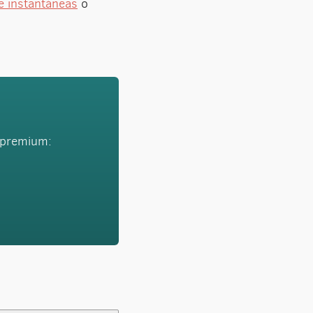
e instantáneas
o
s premium: