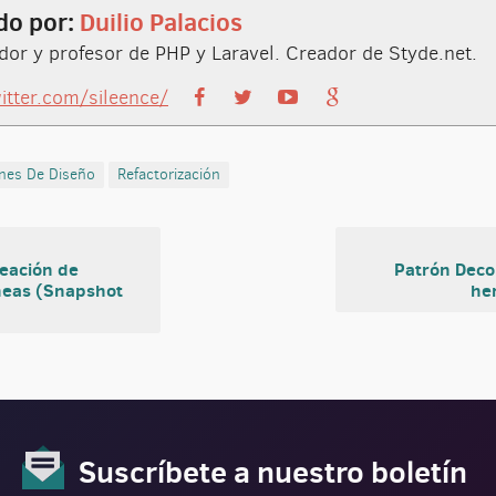
do por:
Duilio Palacios
or y profesor de PHP y Laravel. Creador de Styde.net.
witter.com/sileence/
nes De Diseño
Refactorización
eación de
Patrón Dec
neas (Snapshot
he
Suscríbete a nuestro boletín