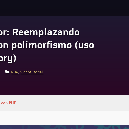
or: Reemplazando
on polimorfismo (uso
ory)
PHP
,
Videotutorial
 Decorador: Reemplazando condicionales con polimorfismo (uso de méto
o con PHP