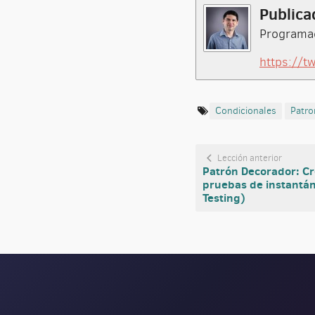
Publica
Programad
https://t
Condicionales
Patro
Lección anterior
Patrón Decorador: Cr
pruebas de instantá
Testing)