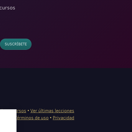
ecursos
SUSCRÍBETE
ries y cursos
•
Ver últimas lecciones
tacto
•
Términos de uso
•
Privacidad