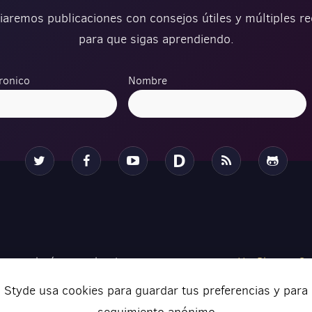
iaremos publicaciones con consejos útiles y múltiples r
para que sigas aprendiendo.
ronico
Nombre
Twitter
Facebook
YouTube
Disqus
RSS
Github
 tecnologías actuales de
Ver Planes
•
Se
ar tus proyectos de una forma
Con
Styde usa cookies para guardar tus preferencias y para