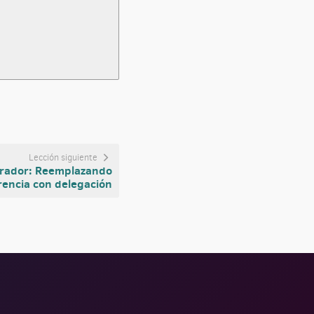
Lección siguiente
orador: Reemplazando
rencia con delegación