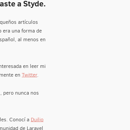
aste a Styde.
equeños artículos
o era una forma de
español, al menos en
interesada en leer mi
almente en
Twitter
.
a, pero nunca nos
les. Conocí a
Duilio
omunidad de Laravel