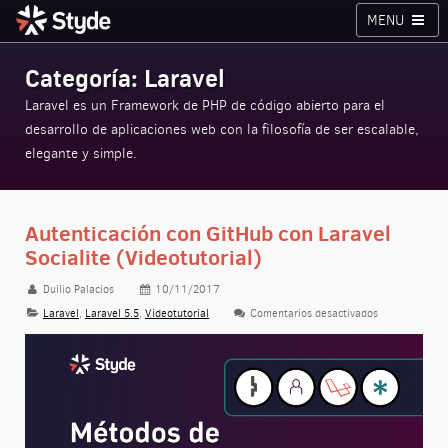
MENU
Cursos
Planes
Blog
Inicia sesión
Categoría: Laravel
Styde.net
Laravel es un Framework de PHP de código abierto para el
desarrollo de aplicaciones web con la filosofía de ser escalable,
elegante y simple.
Autenticación con GitHub con Laravel
Socialite (Videotutorial)
Duilio Palacios
10/11/2017
Laravel
,
Laravel 5.5
,
Videotutorial
Comentarios desactivados
en Autenticaci