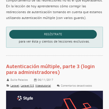
comportamiento de las redirecciones no es el que esperábamos.
En la lección de hoy aprenderemos cómo corregir las
redirecciones de autenticación tomando en cuenta que estamos
utilizando autenticación múltiple (con varios guards).
REGÍSTRATE
para ver ésta y cientos de lecciones exclusivas.
Autenticación múltiple, parte 3 (login
para administradores)
Duilio Palacios
06/11/2017
Laravel
,
Laravel 5.5
,
Videotutorial
Comentarios desactivados
en Autenticaci