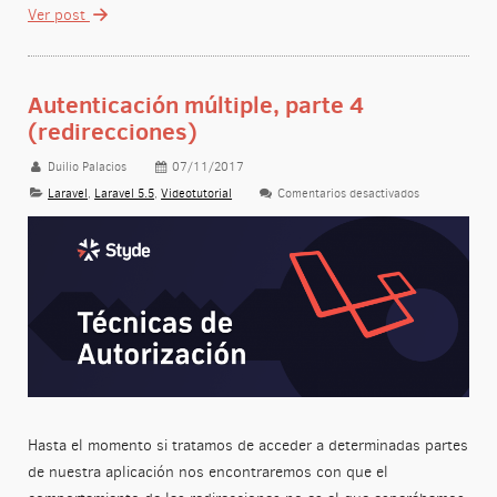
Ver post
Autenticación múltiple, parte 4
(redirecciones)
Duilio Palacios
07/11/2017
Laravel
,
Laravel 5.5
,
Videotutorial
Comentarios desactivados
en Autenticaci
Hasta el momento si tratamos de acceder a determinadas partes
de nuestra aplicación nos encontraremos con que el