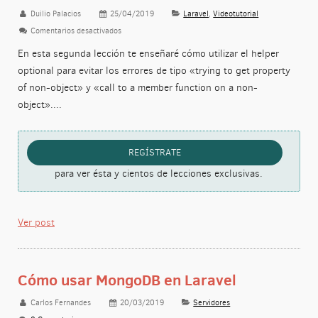
Duilio Palacios
25/04/2019
Laravel
,
Videotutorial
Comentarios desactivados
en Soluciona «trying to get property of non-object» usan
En esta segunda lección te enseñaré cómo utilizar el helper
optional para evitar los errores de tipo «trying to get property
of non-object» y «call to a member function on a non-
object»....
REGÍSTRATE
para ver ésta y cientos de lecciones exclusivas.
Ver post
Cómo usar MongoDB en Laravel
Carlos Fernandes
20/03/2019
Servidores