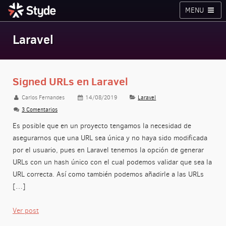
MENU
Cursos
Planes
Blog
Inicia sesión
Laravel
Styde.net
Signed URLs en Laravel
Carlos Fernandes
14/08/2019
Laravel
3 Comentarios
Es posible que en un proyecto tengamos la necesidad de
asegurarnos que una URL sea única y no haya sido modificada
por el usuario, pues en Laravel tenemos la opción de generar
URLs con un hash único con el cual podemos validar que sea la
URL correcta. Así como también podemos añadirle a las URLs
[…]
Ver post