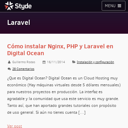
MENU
Cursos
Planes
Blog
Inicia sesión
Laravel
Styde.net
Cómo instalar Nginx, PHP y Laravel en
Digital Ocean
Guillermo Rodas
16/11/2014
Instalación y configuración
28 Comentarios
¿Que es Digital Ocean? Digital Ocean es un Cloud Hosting muy
económico (Hay máquinas virtuales desde 5 dólares mensuales)
para nuestros proyectos en producción. La interfaz es
agradable y la comunidad que usa este servicio es muy grande.
Tanto así, que han aportado grandes tutoriales con propósito
de uso general. Si aún no tienes cuenta […]
Ver post