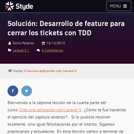
MENU
Cursos
Planes
Blog
Inicia sesión
Solución: Desarrollo de feature para
cerrar los tickets con TDD
Styde.net
Duilio Palacios
15/12/2015
Laravel 5.1
4 Comentarios
Curso:
Crea una aplicación con Laravel 5
Bienvenido a la séptima lección de la cuarta parte del
curso
Crea una aplicación con Laravel 5
. ¿Cómo te fue haciendo
el ejercicio del capítulo anterior?. Si lo pudiste resolver
excelente, sino igual felicitaciones por el intento. Sigamos
practicando y estudiando. En esta lección vamos a terminar de