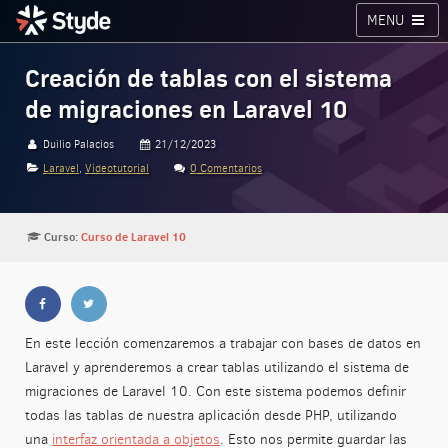
MENU
Cursos
Planes
Blog
Inicia sesión
Creación de tablas con el sistema
de migraciones en Laravel 10
Styde.net
Duilio Palacios
21/12/2023
Laravel
,
Videotutorial
0 Comentarios
Curso:
Curso de Laravel 10
En este lección comenzaremos a trabajar con bases de datos en
Laravel y aprenderemos a crear tablas utilizando el sistema de
migraciones de Laravel 10. Con este sistema podemos definir
todas las tablas de nuestra aplicación desde PHP, utilizando
una
interfaz orientada a objetos
. Esto nos permite guardar las