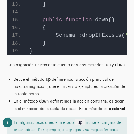
}
public
function
down
()
{
Schema::dropIfExists
(
'n
}
}
Una migración típicamente cuenta con dos métodos:
y
:
up
down
Desde el método
definiremos la acción principal de
up
nuestra migración, que en nuestro ejemplo es la creación de
la tabla notas.
En el método
definiremos la acción contraria, es decir
down
opcional
la eliminación de la tabla de notas. Este método es
.
En algunas ocasiones el método
no se encargará de
up
crear tablas. Por ejemplo, si agregas una migración para