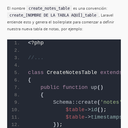
El nombre
es una convención:
create_notes_table
, Laravel
create_[NOMBRE DE LA TABLA AQUÍ]_table
entiende esto y genera el boilerplate para comenzar a definir
nuestra nueva tabla de notas, por ejemplo:
<
?php
//...
class
 CreateNotesTable 
extends
 
{
public
function
up
()
{
Schema::create
(
'notes'
,
$table
->
id
()
;
$table
->
timestamps
(
})
;