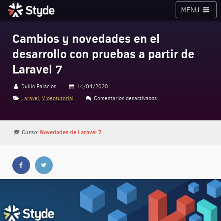
MENU
Cursos
Planes
Blog
Inicia sesión
Cambios y novedades en el
desarrollo con pruebas a partir de
Styde.net
Laravel 7
Duilio Palacios
14/04/2020
Laravel
,
Videotutorial
Comentarios desactivados
en Cambios y novedades en 
Curso:
Novedades de Laravel 7