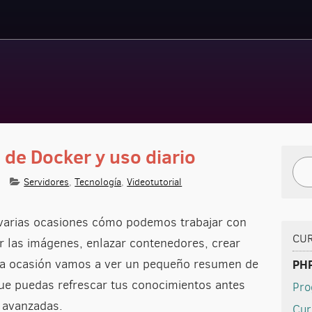
de Docker y uso diario
Bus
Servidores
,
Tecnología
,
Videotutorial
 varias ocasiones cómo podemos trabajar con
CU
 las imágenes, enlazar contenedores, crear
ta ocasión vamos a ver un pequeño resumen de
PHP
e puedas refrescar tus conocimientos antes
Pro
 avanzadas.
Cur