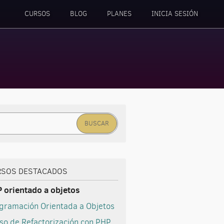
CURSOS
BLOG
PLANES
INICIA SESIÓN
car:
RSOS DESTACADOS
 orientado a objetos
gramación Orientada a Objetos
so de Refactorización con PHP