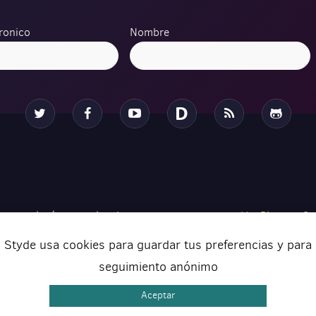
ronico
Nombre
Twitter
Facebook
YouTube
Disqus
RSS
Github
 tecnologías actuales de
Ver Planes
•
Se
ar tus proyectos de una forma
Con
Styde usa cookies para guardar tus preferencias y para
seguimiento anónimo
Aceptar