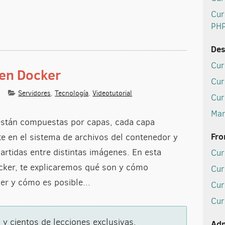
Cur
PH
Des
Cur
en Docker
Cur
Servidores
,
Tecnología
,
Videotutorial
Cur
de imágenes en Docker
Man
están compuestas por capas, cada capa
Fro
e en el sistema de archivos del contenedor y
rtidas entre distintas imágenes. En esta
Cur
cker, te explicaremos qué son y cómo
Cur
er y cómo es posible...
Cur
Cur
 y cientos de lecciones exclusivas.
Adm