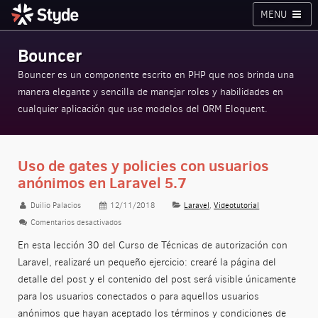
MENU
Cursos
Planes
Blog
Inicia sesión
Bouncer
Styde.net
Bouncer es un componente escrito en PHP que nos brinda una
manera elegante y sencilla de manejar roles y habilidades en
cualquier aplicación que use modelos del ORM Eloquent.
Uso de gates y policies con usuarios
anónimos en Laravel 5.7
Duilio Palacios
12/11/2018
Laravel
,
Videotutorial
Comentarios desactivados
en Uso de gates y policies con usuarios anónimos en Lar
En esta lección 30 del Curso de Técnicas de autorización con
Laravel, realizaré un pequeño ejercicio: crearé la página del
detalle del post y el contenido del post será visible únicamente
para los usuarios conectados o para aquellos usuarios
anónimos que hayan aceptado los términos y condiciones de