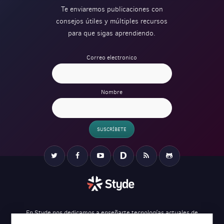
Te enviaremos publicaciones con
consejos útiles y múltiples recursos
para que sigas aprendiendo.
Correo electronico
Nombre
SUSCRÍBETE
Verification
Twitter
Facebook
YouTube
Disqus
RSS
Github
En Styde nos dedicamos a enseñarte tecnologías actuales de