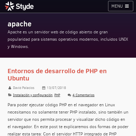
MENU
Cursos
Planes
Blog
Inicia sesión
apache
Styde.net
Apache es un servidor web de código abierto de gran
popularidad para sistemas operativos modernos, incluidos UNIX
y Windows.
Entornos de desarrollo de PHP en
Ubuntu
David Palacios
13/07/2018
Instalación y configuración
,
PHP
4 Comentarios
Para poder ejecutar código PHP en el navegador en Linux
necesitamos no solamente tener PHP instalado, sino también un
servidor que nos permita procesar y visualizar dicho código en
el navegador. En este post te explicaremos dos formas de poder
realizar esta tarea: Con el servidor HTTP integrado de PHP