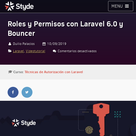
MENU
Cursos
Planes
Blog
Inicia sesión
Roles y Permisos con Laravel 6.0 y
Bouncer
Styde.net
Duilio Palacios
10/09/2019
Laravel
,
Videotutorial
Comentarios desactivados
en Roles y Permisos con L
Curso:
Técnicas de Autorización con Laravel