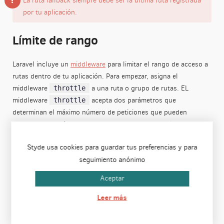
La ruta fallback siempre debe ser la última ruta registrada
por tu aplicación.
Límite de rango
Laravel incluye un
middleware
para limitar el rango de acceso a
rutas dentro de tu aplicación. Para empezar, asigna el
middleware
a una ruta o grupo de rutas. EL
throttle
middleware
acepta dos parámetros que
throttle
determinan el máximo número de peticiones que pueden
hacerse en un número de minutos dado. Por ejemplo,
especifiquemos que un usuario autenticado puede acceder al
Styde usa cookies para guardar tus preferencias y para
siguiente grupo de rutas sesenta veces por minuto:
seguimiento anónimo
Route::middleware
(
'auth:api'
, 
'
Aceptar
Route::get
(
'/user'
, 
functio
Leer más
//
})
;