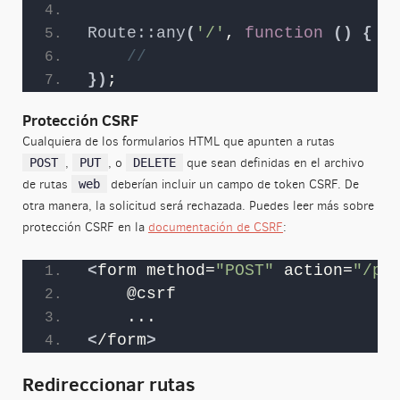
Route::any
(
'/'
, 
function
()
{
//
})
;
Protección CSRF
Cualquiera de los formularios HTML que apunten a rutas
,
, o
que sean definidas en el archivo
POST
PUT
DELETE
de rutas
deberían incluir un campo de token CSRF. De
web
otra manera, la solicitud será rechazada. Puedes leer más sobre
protección CSRF en la
documentación de CSRF
:
<
form method=
"POST"
 action=
"/pr
    @csrf
    ...
<
/form
>
Redireccionar rutas