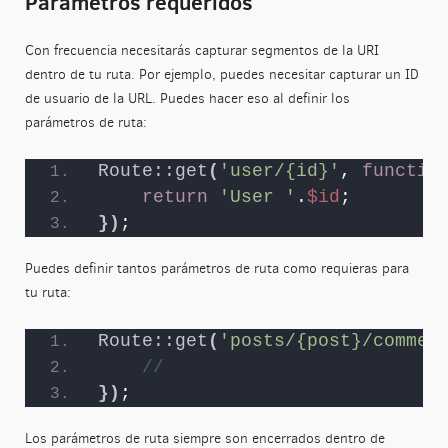
Parámetros requeridos
Con frecuencia necesitarás capturar segmentos de la URI
dentro de tu ruta. Por ejemplo, puedes necesitar capturar un ID
de usuario de la URL. Puedes hacer eso al definir los
parámetros de ruta:
Route::get
(
'user/{id}'
, 
functio
return
'User '
.
$id
;
})
;
Puedes definir tantos parámetros de ruta como requieras para
tu ruta:
Route::get
(
'posts/{post}/commen
//
})
;
Los parámetros de ruta siempre son encerrados dentro de