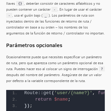
llaves
, deberían consistir de caracteres alfabéticos y no
{}
pueden contener un carácter
. En lugar de usar el carácter
-
, usa el guión bajo (
). Los parámetros de ruta son
-
_
inyectados dentro de las funciones de retorno de ruta /
controlador en base a su orden – los nombres de los
argumentos de la función de retorno / controlador no importan.
Parámetros opcionales
Ocasionalmente puede que necesites especificar un parámetro
de ruta, pero que aparezca como un parámetro opcional de esa
ruta. Puedes hacer eso al colocar un signo de interrogación
?
después del nombre del parámetro. Asegúrate de dar un valor
por defecto a la variable correspondiente de la ruta.
Route::get
(
'user/{name?}'
, 
func
return
$name
;
})
;