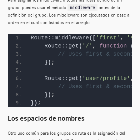
Para asignar los middleware a todas las rutas dentro de un
grupo, puedes usar el método
antes de la
middleware
definición del grupo. Los middleware son ejecutados en base al
orden en el cual son listados en el arreglo:
Route::middleware
([
'first'
, 
'se
Route::get
(
'/'
, 
function
()
// Uses first & second 
})
;
Route::get
(
'user/profile'
, 
// Uses first & second 
})
;
})
;
Los espacios de nombres
Otro uso común para los grupos de ruta es la asignación del