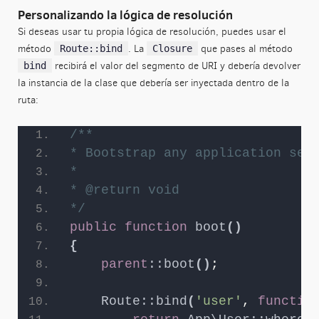
Personalizando la lógica de resolución
Si deseas usar tu propia lógica de resolución, puedes usar el
método
. La
que pases al método
Route::bind
Closure
recibirá el valor del segmento de URI y debería devolver
bind
la instancia de la clase que debería ser inyectada dentro de la
ruta:
/**
* Bootstrap any application ser
*
* @return void
*/
public
function
boot
()
{
parent
::
boot
()
;
Route::bind
(
'user'
, 
functio