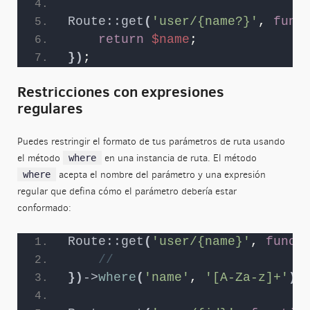
Route::get
(
'user/{name?}'
, 
func
return
$name
;
})
;
Restricciones con expresiones
regulares
Puedes restringir el formato de tus parámetros de ruta usando
el método
en una instancia de ruta. El método
where
acepta el nombre del parámetro y una expresión
where
regular que defina cómo el parámetro debería estar
conformado:
Route::get
(
'user/{name}'
, 
funct
//
})
->
where
(
'name'
, 
'[A-Za-z]+'
)
;