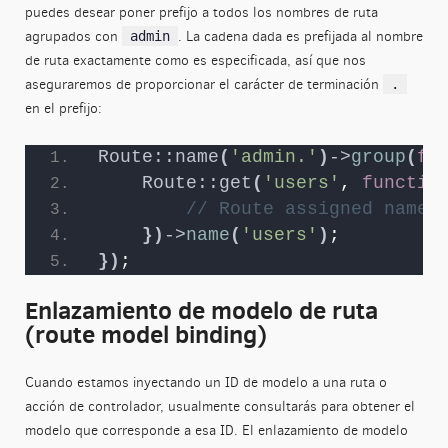
puedes desear poner prefijo a todos los nombres de ruta
agrupados con
. La cadena dada es prefijada al nombre
admin
de ruta exactamente como es especificada, así que nos
aseguraremos de proporcionar el carácter de terminación
.
en el prefijo:
Route::name
(
'admin.'
)
->
group
(
fu
Route::get
(
'users'
, 
functio
// Route assigned name 
})
->
name
(
'users'
)
;
})
;
Enlazamiento de modelo de ruta
(route model binding)
Cuando estamos inyectando un ID de modelo a una ruta o
acción de controlador, usualmente consultarás para obtener el
modelo que corresponde a esa ID. El enlazamiento de modelo