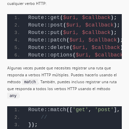
cualquier verbo HTTP:
Route::get
(
$uri,
$callback
)
;
Route::post
(
$uri,
$callback
)
;
Route::put
(
$uri,
$callback
)
;
Route::patch
(
$uri,
$callback
)
;
Route::delete
(
$uri,
$callback
)
;
Route::options
(
$uri,
$callback
)
Algunas veces puede que necesites registrar una ruta que
responda a verbos HTTP múltiples. Puedes hacerlo usando el
método
. También, puedes incluso registrar una ruta
match
que responda a todos los verbos HTTP usando el método
:
any
Route::match
([
'get'
, 
'post'
]
, 
'
//
})
;