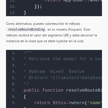
return
App\User::where
(
})
;
}
Como alternativa, puedes sobreescribir el método
en tu modelo Eloquent. Este
resolveRouteBinding
método recibirá el valor del segmento URI y debe devolver la
instancia de la clase que se debe inyectar en la ruta:
/**
* Retrieve the model for a boun
*
* @param  mixed  $value
* @return \Illuminate\Database\
*/
public
function
resolveRouteBin
{
return
$this
->
where
(
'name'
,