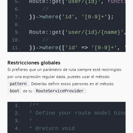
Route::get
(
'user/{id}'
, 
functio
//
})
->
where
(
'id'
, 
'[0-9]+'
)
;
Route::get
(
'user/{id}/{name}'
, 
//
})
->
where
([
'id'
 =
>
'[0-9]+'
, 
'n
Restricciones globales
Si prefieres que un parámetro de ruta siempre esté restringido
por una expresión regular dada, puedes usar el método
. Deberías definir estos patrones en el método
pattern
de tu
:
boot
RouteServiceProvider
/**
* Define your route model bindi
*
* @return void