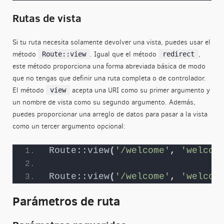
Rutas de vista
Si tu ruta necesita solamente devolver una vista, puedes usar el
método
. Igual que el método
,
Route::view
redirect
este método proporciona una forma abreviada básica de modo
que no tengas que definir una ruta completa o de controlador.
El método
acepta una URI como su primer argumento y
view
un nombre de vista como su segundo argumento. Además,
puedes proporcionar una arreglo de datos para pasar a la vista
como un tercer argumento opcional:
Route::view
(
'/welcome'
, 
'welcom
Route::view
(
'/welcome'
, 
'welcom
Parámetros de ruta