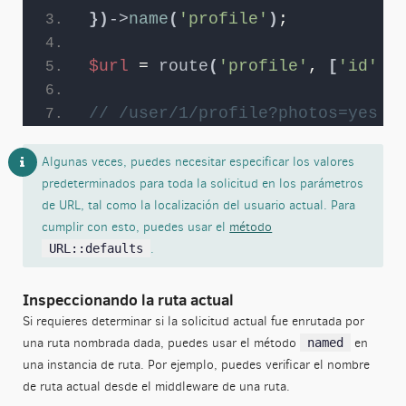
})
->
name
(
'profile'
)
;
$url
 = 
route
(
'profile'
, 
[
'id'
 =
// /user/1/profile?photos=yes
Algunas veces, puedes necesitar especificar los valores
predeterminados para toda la solicitud en los parámetros
de URL, tal como la localización del usuario actual. Para
cumplir con esto, puedes usar el
método
.
URL::defaults
Inspeccionando la ruta actual
Si requieres determinar si la solicitud actual fue enrutada por
una ruta nombrada dada, puedes usar el método
en
named
una instancia de ruta. Por ejemplo, puedes verificar el nombre
de ruta actual desde el middleware de una ruta.