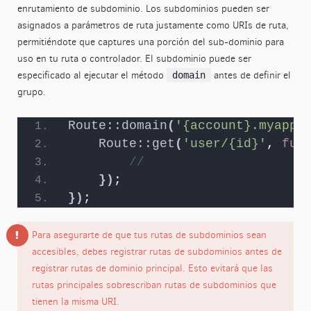
enrutamiento de subdominio. Los subdominios pueden ser
asignados a parámetros de ruta justamente como URIs de ruta,
permitiéndote que captures una porción del sub-dominio para
uso en tu ruta o controlador. El subdominio puede ser
especificado al ejecutar el método
antes de definir el
domain
grupo.
Route::domain
(
'{account}.myapp.
Route::get
(
'user/{id}'
, 
fun
//
})
;
})
;
Para asegurarte de que tus rutas de subdominios sean
accesibles, debes registrar rutas de subdominios antes de
registrar rutas de dominio principal. Esto evitará que las
rutas principales sobrescriban rutas de subdominios que
tienen la misma URI.