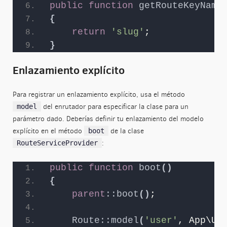
public
function
getRouteKeyName
{
return
'slug'
;
SUSCRÍBETE
}
Tu nombre y correo serán enviados directamente a MailChimp. No
compartiremos tus datos con otras empresas.
Enlazamiento explícito
Para registrar un enlazamiento explícito, usa el método
del enrutador para especificar la clase para un
model
parámetro dado. Deberías definir tu enlazamiento del modelo
explícito en el método
de la clase
boot
:
RouteServiceProvider
public
function
boot
()
{
parent
::
boot
()
;
Route::model
(
'user'
, App\Us