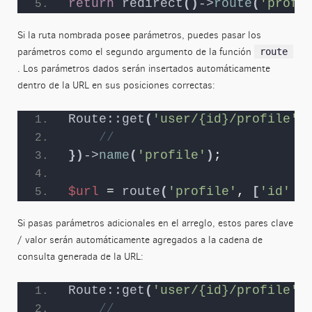
return
redirect
()
->
route
(
'profi
Si la ruta nombrada posee parámetros, puedes pasar los
parámetros como el segundo argumento de la función
route
. Los parámetros dados serán insertados automáticamente
dentro de la URL en sus posiciones correctas:
Route::get
(
'user/{id}/profile'
,
//
})
->
name
(
'profile'
)
;
$url
 = 
route
(
'profile'
, 
[
'id'
 =
Si pasas parámetros adicionales en el arreglo, estos pares clave
/ valor serán automáticamente agregados a la cadena de
consulta generada de la URL:
Route::get
(
'user/{id}/profile'
,
//