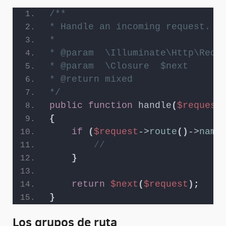
/**
* Handle an incoming request.
*
* @param  \Illuminate\Http\Requ
* @param  \Closure  $next
* @return mixed
*/
public
function
handle
(
$request
{
if
(
$request
->
route
()
->
name
//
}
return
$next
(
$request
)
;
}
Los grupos de ruta