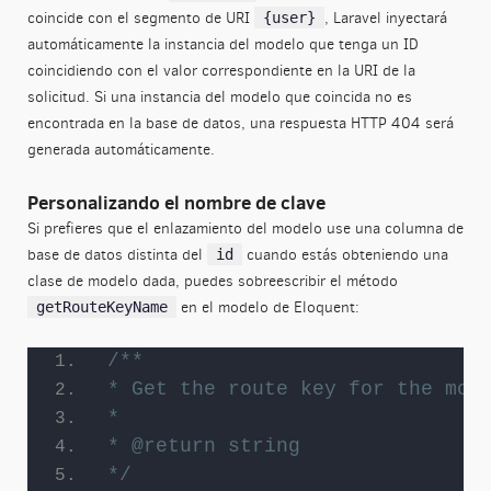
coincide con el segmento de URI
, Laravel inyectará
{user}
automáticamente la instancia del modelo que tenga un ID
coincidiendo con el valor correspondiente en la URI de la
solicitud. Si una instancia del modelo que coincida no es
encontrada en la base de datos, una respuesta HTTP 404 será
generada automáticamente.
Personalizando el nombre de clave
Si prefieres que el enlazamiento del modelo use una columna de
base de datos distinta del
cuando estás obteniendo una
id
clase de modelo dada, puedes sobreescribir el método
en el modelo de Eloquent:
getRouteKeyName
Suscríbete a nuestro boletín
Recibe consejos útiles, promos y múltiples recursos
/**
directamente en tu correo.
* Get the route key for the mod
Correo electronico
*
* @return string
*/
Nombre