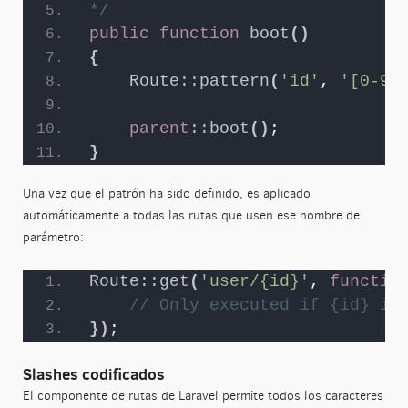
*/
public
function
boot
()
{
Route::pattern
(
'id'
, 
'[0-9]
parent
::
boot
()
;
}
Una vez que el patrón ha sido definido, es aplicado
automáticamente a todas las rutas que usen ese nombre de
parámetro:
Route::get
(
'user/{id}'
, 
functio
// Only executed if {id} is
})
;
Slashes codificados
El componente de rutas de Laravel permite todos los caracteres