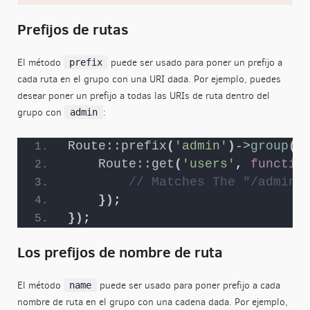
Prefijos de rutas
El método
puede ser usado para poner un prefijo a
prefix
cada ruta en el grupo con una URI dada. Por ejemplo, puedes
desear poner un prefijo a todas las URIs de ruta dentro del
grupo con
:
admin
Route::prefix
(
'admin'
)
->
group
(
f
Route::get
(
'users'
, 
functio
// Matches The "/admin/
})
;
})
;
Los prefijos de nombre de ruta
El método
puede ser usado para poner prefijo a cada
name
nombre de ruta en el grupo con una cadena dada. Por ejemplo,