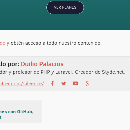
VER PLANES
yde
y obtén acceso a todo nuestro contenido.
do por:
Duilio Palacios
or y profesor de PHP y Laravel. Creador de Styde.net.
witter.com/sileence/
tes con GitHub,
t