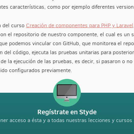
ntes características, como por ejemplo diferentes versio
n del curso
Creación de componentes para PHP y Laravel
on el repositorio de nuestro componente, el cual es un se
que podemos vincular con GitHub, que monitorea el reposi
n del código, ejecuta las pruebas unitarias para posteri
de la ejecución de las pruebas, es decir, si pasaron o no 
ido configurados previamente.
Regístrate en Styde
ner acceso a ésta y a todas nuestras lecciones y curso