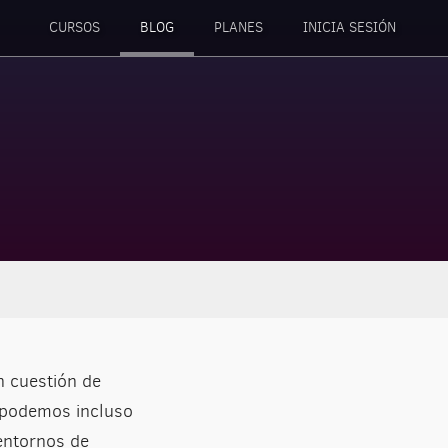
CURSOS
BLOG
PLANES
INICIA SESIÓN
n cuestión de
, podemos incluso
entornos de