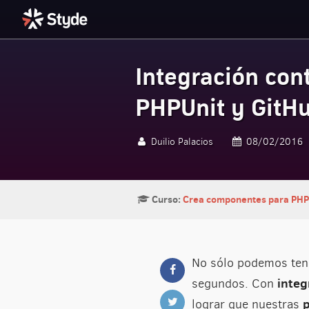
Integración cont
Styde.net
PHPUnit y GitH
Duilio Palacios
08/02/2016
Curso:
Crea componentes para PHP 
No sólo podemos tene
integ
segundos. Con
p
lograr que nuestras