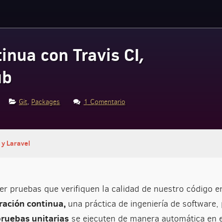
inua con Travis CI,
ub
Git
,
Packages
1 Comentario
y Laravel
r pruebas que verifiquen la calidad de nuestro código e
ración continua,
una práctica de ingeniería de software
ruebas unitarias
se ejecuten de manera automática en 