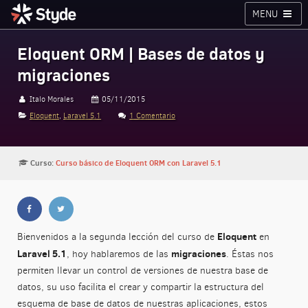
MENU
Cursos
Planes
Blog
Inicia sesión
Eloquent ORM | Bases de datos y
migraciones
Styde.net
Italo Morales
05/11/2015
Eloquent
,
Laravel 5.1
1 Comentario
Curso:
Curso básico de Eloquent ORM con Laravel 5.1
Eloquent
Bienvenidos a la segunda lección del curso de
en
Laravel 5.1
migraciones
, hoy hablaremos de las
. Éstas nos
permiten llevar un control de versiones de nuestra base de
datos, su uso facilita el crear y compartir la estructura del
esquema de base de datos de nuestras aplicaciones, estos