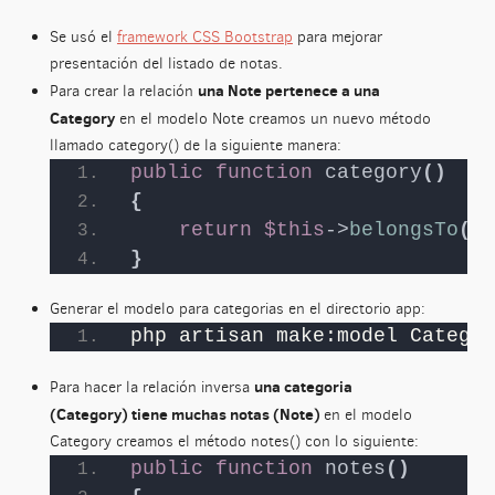
Se usó el
framework CSS Bootstrap
para mejorar
presentación del listado de notas.
una Note pertenece a una
Para crear la relación
Category
en el modelo Note creamos un nuevo método
llamado category() de la siguiente manera:
public
function
category
()
{
return
$this
->
belongsTo
(
Ca
}
Generar el modelo para categorias en el directorio app:
php artisan make:model Categor
una categoria
Para hacer la relación inversa
(Category) tiene muchas notas (Note)
en el modelo
Category creamos el método notes() con lo siguiente:
public
function
notes
()