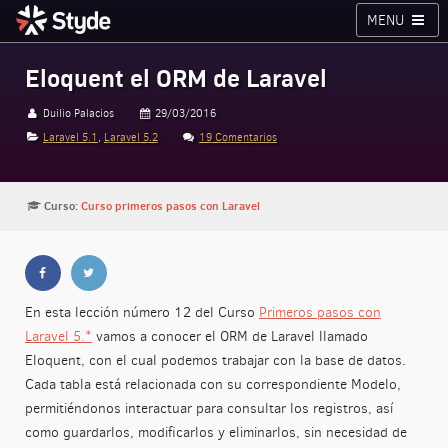
MENU
Cursos
Planes
Blog
Inicia sesión
Eloquent el ORM de Laravel
Styde.net
Duilio Palacios
29/03/2016
Laravel 5.1
,
Laravel 5.2
19 Comentarios
Curso:
Curso primeros pasos con Laravel
En esta lección número 12 del Curso
Primeros pasos con
Laravel 5.*
vamos a conocer el ORM de Laravel llamado
Eloquent, con el cual podemos trabajar con la base de datos.
Cada tabla está relacionada con su correspondiente Modelo,
permitiéndonos interactuar para consultar los registros, así
como guardarlos, modificarlos y eliminarlos, sin necesidad de