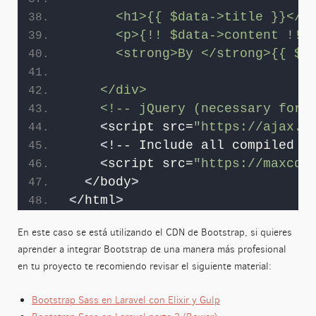
      <h1>{{ $data->title }}</h
      <p>{!! $data->content !!}
      <strong>By </strong>{{ $d
    </div>
    <!-- jQuery (necessary for 
<
script src=
"https://ajax.g
<
!-- Include all compiled 
p
<
script src=
"https://maxcdn
<
/body
>
<
/html
>
En este caso se está utilizando el CDN de Bootstrap, si quieres
aprender a integrar Bootstrap de una manera más profesional
en tu proyecto te recomiendo revisar el siguiente material:
Bootstrap Sass en Laravel con Elixir y Gulp