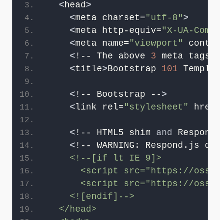
<
head
>
<
meta charset=
"utf-8"
>
<
meta http-equiv=
"X-UA-Comp
<
meta name=
"viewport"
 conte
<
!-- The above 
3
 meta tags 
<
title
>
Bootstrap 
101
 Templa
<
!-- Bootstrap --
>
<
link rel=
"stylesheet"
 href
<
!-- HTML5 shim 
and
 Respond
<
!-- WARNING: Respond.js do
    <!--[if lt IE 9]>
      <script src="https://oss.
      <script src="https://oss.
    <![endif]-->
  </head>