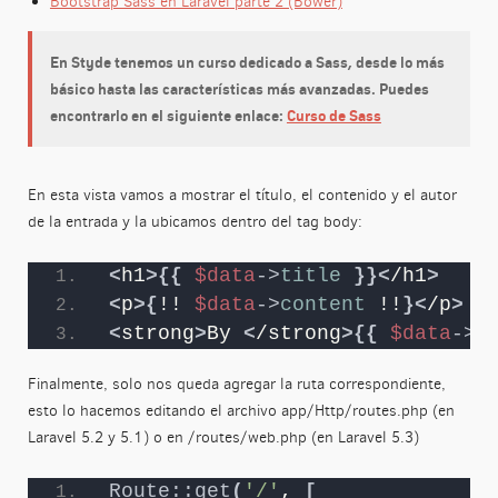
Bootstrap Sass en Laravel parte 2 (Bower)
En Styde tenemos un curso dedicado a Sass, desde lo más
básico hasta las características más avanzadas. Puedes
encontrarlo en el siguiente enlace:
Curso de Sass
En esta vista vamos a mostrar el título, el contenido y el autor
de la entrada y la ubicamos dentro del tag body:
<
h1
>{{
$data
->
title
}}<
/h1
>
<
p
>{
!! 
$data
->
content
 !!
}<
/p
>
<
strong
>
By 
<
/strong
>{{
$data
->
a
Finalmente, solo nos queda agregar la ruta correspondiente,
esto lo hacemos editando el archivo app/Http/routes.php (en
Laravel 5.2 y 5.1) o en /routes/web.php (en Laravel 5.3)
Route::get
(
'/'
, 
[