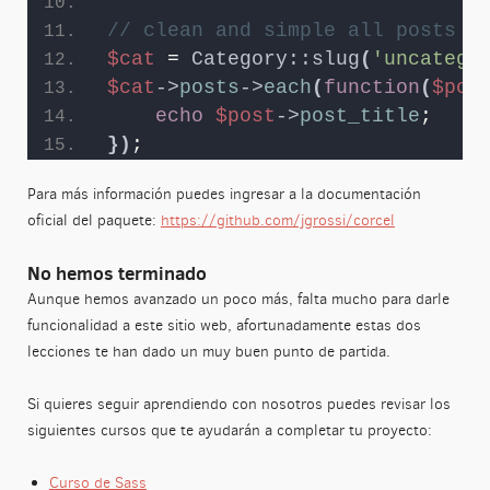
// clean and simple all posts f
$cat
 = 
Category::slug
(
'uncatego
$cat
->
posts
->
each
(
function
(
$pos
echo
$post
->
post_title
;
})
;
Para más información puedes ingresar a la documentación
oficial del paquete:
https://github.com/jgrossi/corcel
No hemos terminado
Aunque hemos avanzado un poco más, falta mucho para darle
funcionalidad a este sitio web, afortunadamente estas dos
lecciones te han dado un muy buen punto de partida.
Si quieres seguir aprendiendo con nosotros puedes revisar los
siguientes cursos que te ayudarán a completar tu proyecto:
Curso de Sass