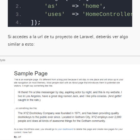
'as'
    =
>
'home'
,
'uses'
  =
>
'HomeController@
])
;
Si accedes a la url de tu proyecto de Laravel, deberás ver algo
similar a esto: