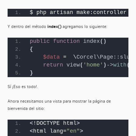
$ php artisan make:controller H
index()
Y dentro del método
agregamos lo siguiente:
public
function
index
()
{
$data
 =  \
Corcel\Page::slug
return
view
(
'home'
)
->
with
(
'
}
Sí ¡Eso es todo!.
Ahora necesitamos una vista para mostrar la página de
bienvenida del sitio:
<
!DOCTYPE html
>
<
html lang=
"en"
>