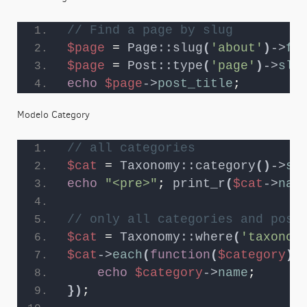
// Find a page by slug
$page
 = 
Page::slug
(
'about'
)
->
fi
$page
 = 
Post::type
(
'page'
)
->
slu
echo
$page
->
post_title
;
Modelo Category
// all categories
$cat
 = 
Taxonomy::category
()
->
sl
echo
"<pre>"
; 
print_r
(
$cat
->
nam
// only all categories and post
$cat
 = 
Taxonomy::where
(
'taxonom
$cat
->
each
(
function
(
$category
)
echo
$category
->
name
;
})
;