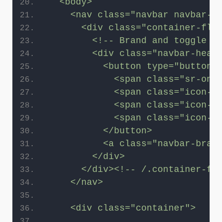
  <body>
    <nav class="navbar navbar-d
      <div class="container-flu
        <!-- Brand and toggle g
        <div class="navbar-head
          <button type="button"
            <span class="sr-onl
            <span class="icon-b
            <span class="icon-b
            <span class="icon-b
          </button>
          <a class="navbar-bran
        </div>
      </div><!-- /.container-fl
    </nav>
    <div class="container">