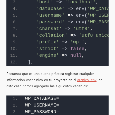
'host'
 =
>
'localhost'
,
'database'
 =
>
env
(
'WP_DATAB
'username'
 =
>
env
(
'WP_USERN
'password'
 =
>
env
(
'WP_PASSW
'charset'
 =
>
'utf8'
,
'collation'
 =
>
'utf8_unicod
'prefix'
 =
>
'wp_'
,
'strict'
 =
>
false
,
'engine'
 =
>
null
,
]
,
Recuerda que es una buena práctica registrar cualquier
información «sensible» en tu proyecto en el
archivo .env
, en
este caso hemos agregado las siguientes variables:
WP_DATABASE=
WP_USERNAME=
WP_PASSWORD=