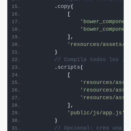
        .
copy
(
[
'bower_componen
'bower_componen
]
,
'resources/assets/j
)
// Compila todos los .j
        .
scripts
(
[
'resources/asse
'resources/asse
'resources/asse
]
,
'public/js/app.js'
)
// Opcional: crea una v