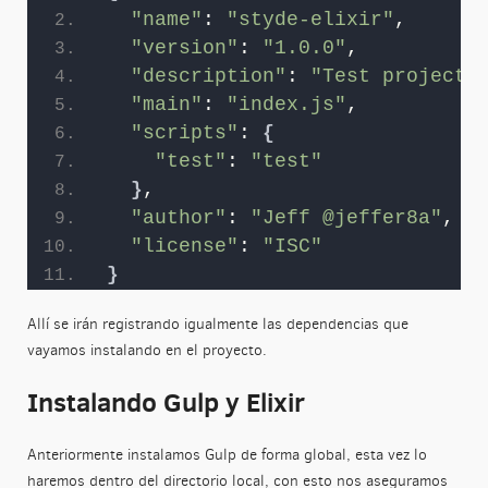
"name"
: 
"styde-elixir"
,
"version"
: 
"1.0.0"
,
"description"
: 
"Test project"
"main"
: 
"index.js"
,
"scripts"
: 
{
"test"
: 
"test"
}
,
"author"
: 
"Jeff @jeffer8a"
,
"license"
: 
"ISC"
}
Allí se irán registrando igualmente las dependencias que
vayamos instalando en el proyecto.
Instalando Gulp y Elixir
Anteriormente instalamos Gulp de forma global, esta vez lo
haremos dentro del directorio local, con esto nos aseguramos