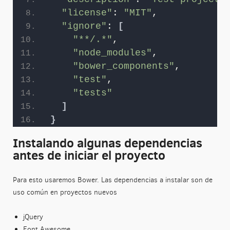
"license"
: 
"MIT"
,
"ignore"
: 
[
"**/.*"
,
"node_modules"
,
"bower_components"
,
"test"
,
"tests"
]
}
Instalando algunas dependencias
antes de iniciar el proyecto
Para esto usaremos Bower. Las dependencias a instalar son de
uso común en proyectos nuevos
jQuery
Font Awesome