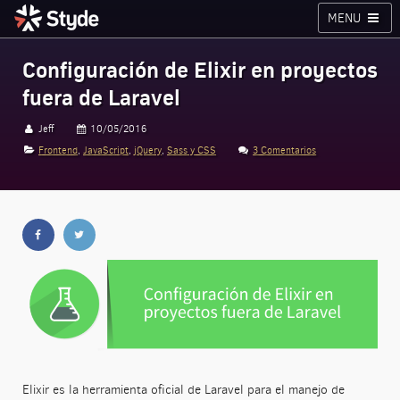
MENU
Cursos
Planes
Blog
Inicia sesión
Configuración de Elixir en proyectos
fuera de Laravel
Styde.net
Jeff
10/05/2016
Frontend
,
JavaScript
,
jQuery
,
Sass y CSS
3 Comentarios
Elixir es la herramienta oficial de Laravel para el manejo de