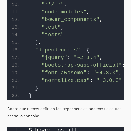
"**/.*"
,
"node_modules"
,
"bower_components"
,
"test"
,
"tests"
]
,
"dependencies"
: 
{
"jquery"
: 
"~2.1.4"
,
"bootstrap-sass-official"
: 
"font-awesome"
: 
"~4.3.0"
,
"normalize.css"
: 
"~3.0.3"
}
}
Ahora que hemos definido las dependencias podemos ejecutar
desde la consola:
$ bower install