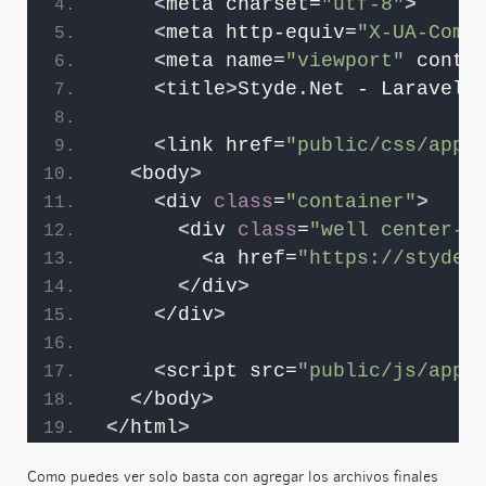
<
meta charset=
"utf-8"
>
<
meta http-equiv=
"X-UA-Comp
<
meta name=
"viewport"
 conte
<
title
>
Styde.Net - Laravel 
<
link href=
"public/css/app.
<
body
>
<
div 
class
=
"container"
>
<
div 
class
=
"well center-b
<
a href=
"https://styde.
<
/div
>
<
/div
>
<
script src=
"public/js/app.
<
/body
>
<
/html
>
Como puedes ver solo basta con agregar los archivos finales