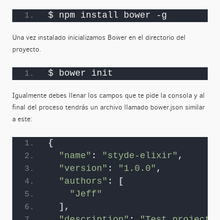
$ npm install bower -g
Una vez instalado inicializamos Bower en el directorio del
proyecto.
$ bower init
Igualmente debes llenar los campos que te pide la consola y al
final del proceso tendrás un archivo llamado bower.json similar
a este:
{
"name"
: 
"styde-elixir"
,
"version"
: 
"1.0.0"
,
"authors"
: 
[
"Jeff"
]
,
"description"
: 
"Test project"