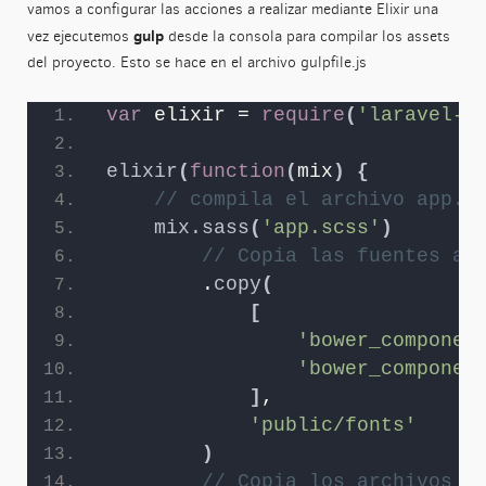
vamos a configurar las acciones a realizar mediante Elixir una
gulp
vez ejecutemos
desde la consola para compilar los assets
del proyecto. Esto se hace en el archivo gulpfile.js
var
 elixir = 
require
(
'laravel-e
elixir
(
function
(
mix
)
{
// compila el archivo app.s
mix.sass
(
'app.scss'
)
// Copia las fuentes al
        .
copy
(
[
'bower_componen
'bower_componen
]
,
'public/fonts'
)
// Copia los archivos .