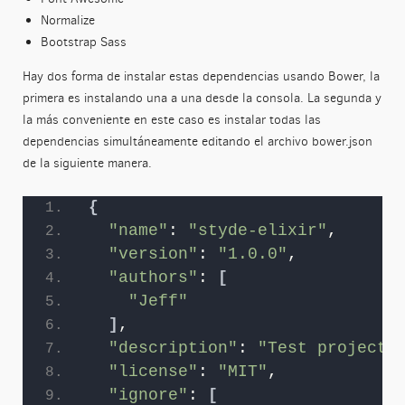
Normalize
Bootstrap Sass
Hay dos forma de instalar estas dependencias usando Bower, la
primera es instalando una a una desde la consola. La segunda y
la más conveniente en este caso es instalar todas las
dependencias simultáneamente editando el archivo bower.json
de la siguiente manera.
{
"name"
: 
"styde-elixir"
,
"version"
: 
"1.0.0"
,
"authors"
: 
[
"Jeff"
]
,
"description"
: 
"Test project"
"license"
: 
"MIT"
,
"ignore"
: 
[