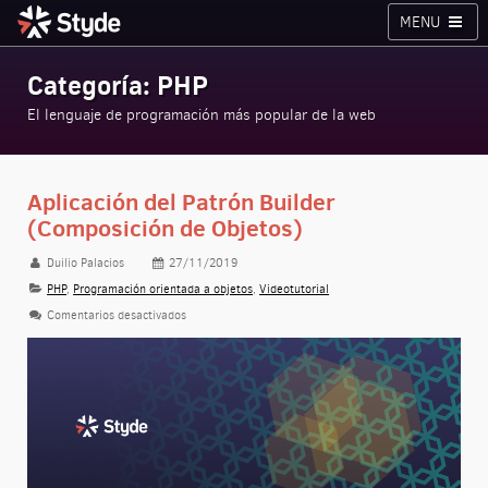
MENU
Cursos
Planes
Blog
Inicia sesión
Categoría: PHP
Styde.net
El lenguaje de programación más popular de la web
Aplicación del Patrón Builder
(Composición de Objetos)
Duilio Palacios
27/11/2019
PHP
,
Programación orientada a objetos
,
Videotutorial
Comentarios desactivados
en Aplicación del Patrón Builder (Composición de Objeto