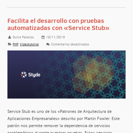
Facilita el desarrollo con pruebas
automatizadas con «Service Stub»
Duilio Palacios
18/11/2019
PHP
,
Videotutorial
Comentarios desactivados
en Facilita el desarrollo con
Service Stub es uno de los «Patrones de Arquitectura de
Aplicaciones Empresariales» descrito por Martin Fowler. Este
patrón nos permite remover la dependencia de servicios
problemáticos durante nuestras pruebas. Estos servicios