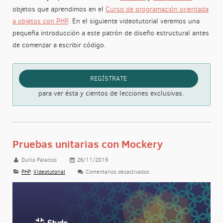
objetos que aprendimos en el
Curso de programación orientada
a objetos con PHP
. En el siguiente videotutorial veremos una
pequeña introducción a este patrón de diseño estructural antes
de comenzar a escribir código.
REGÍSTRATE
para ver ésta y cientos de lecciones exclusivas.
Pruebas unitarias con Mockery
Duilio Palacios
26/11/2019
PHP
,
Videotutorial
Comentarios desactivados
en Pruebas unitarias con Mock