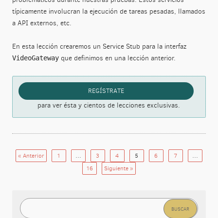
típicamente involucran la ejecución de tareas pesadas, llamados
a API externos, etc.
En esta lección crearemos un Service Stub para la interfaz
que definimos en una lección anterior.
VideoGateway
REGÍSTRATE
para ver ésta y cientos de lecciones exclusivas.
« Anterior
1
…
3
4
5
6
7
…
16
Siguiente »
Buscar: