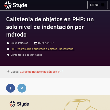
MENU
Cursos
Planes
Blog
Inicia sesión
Calistenia de objetos en PHP: un
solo nivel de indentación por
Styde.net
método
Duilio Palacios
07/12/2017
PHP
,
Programación orientada a objetos
,
Videotutorial
Comentarios desactivados
en Calistenia de objetos en PHP: un solo nivel de indent
Curso:
Curso de Refactorización con PHP