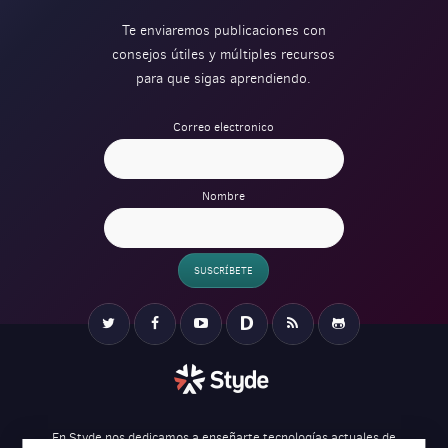
Te enviaremos publicaciones con
consejos útiles y múltiples recursos
para que sigas aprendiendo.
Correo electronico
Nombre
SUSCRÍBETE
Verification
Twitter
Facebook
YouTube
Disqus
RSS
Github
En Styde nos dedicamos a enseñarte tecnologías actuales de