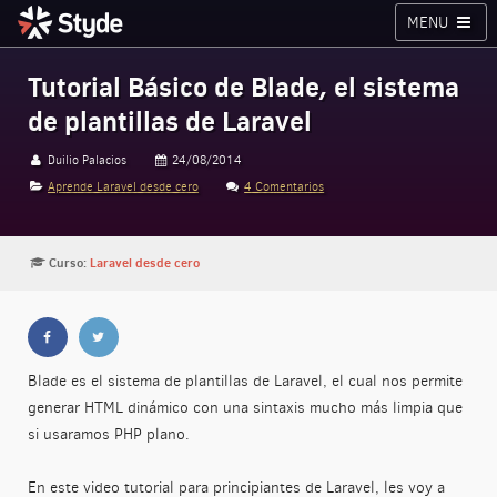
MENU
Cursos
Planes
Blog
Inicia sesión
Tutorial Básico de Blade, el sistema
de plantillas de Laravel
Styde.net
Duilio Palacios
24/08/2014
Aprende Laravel desde cero
4 Comentarios
Curso:
Laravel desde cero
Blade es el sistema de plantillas de Laravel, el cual nos permite
generar HTML dinámico con una sintaxis mucho más limpia que
si usaramos PHP plano.
En este video tutorial para principiantes de Laravel, les voy a