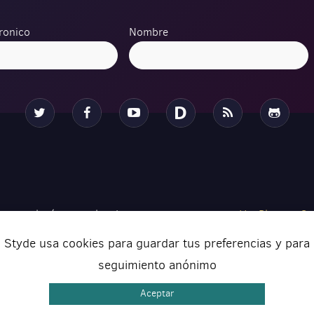
ronico
Nombre
Twitter
Facebook
YouTube
Disqus
RSS
Github
 tecnologías actuales de
Ver Planes
•
Se
ar tus proyectos de una forma
Con
Styde usa cookies para guardar tus preferencias y para
seguimiento anónimo
Aceptar