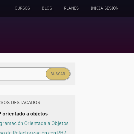
CURSOS
BLOG
PLANES
INICIA SESIÓN
car:
RSOS DESTACADOS
 orientado a objetos
gramación Orientada a Objetos
so de Refactorización con PHP