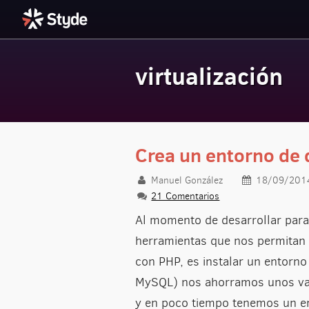
virtualización
Styde.net
Crea un entorno de d
Manuel González
18/09/201
21 Comentarios
Al momento de desarrollar para 
herramientas que nos permitan c
con PHP, es instalar un entorn
MySQL) nos ahorramos unos val
y en poco tiempo tenemos un e