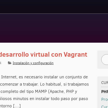
esarrollo virtual con Vagrant
Bus
4
Instalación y configuración
Internet, es necesario instalar un conjunto de
CU
omenzar a trabajar. Lo habitual, si trabajamos
o completo del tipo MAMP (Apache, PHP y
PHP
iosos minutos en instalar todo paso por paso
Pro
ntorno […]
Cur