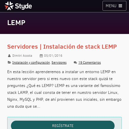
MENU
Cursos
Planes
Blog
Inicia sesión
LEMP
Styde.net
Servidores | Instalación de stack LEMP
Dimitri Acosta
05/01/2016
Instalación y configuración
,
Servidores
19 Comentarios
En esta lección aprenderemos a instalar un entorno LEMP en
nuestro servidor pero si eres nuevo con este stack quizá te
preguntes ¿Qué es LEMP? LEMP es una variante del famosísimo
stack LAMP, el cual consta de tener en nuestro servidor Linux,
Nginx, MySQL y PHP, de ahí provienen sus iniciales, sin embargo
una duda que se...
REGÍSTRATE