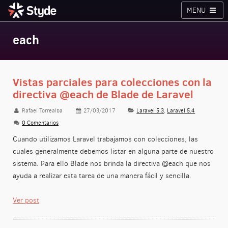
MENU
Cursos
Planes
Blog
Inicia sesión
each
Styde.net
Vistas parciales para colecciones con la
directiva @each de Blade de Laravel
Rafael Torrealba
27/03/2017
Laravel 5.3
,
Laravel 5.4
0 Comentarios
Cuando utilizamos Laravel trabajamos con colecciones, las
cuales generalmente debemos listar en alguna parte de nuestro
sistema. Para ello Blade nos brinda la directiva @each que nos
ayuda a realizar esta tarea de una manera fácil y sencilla.
Ver post