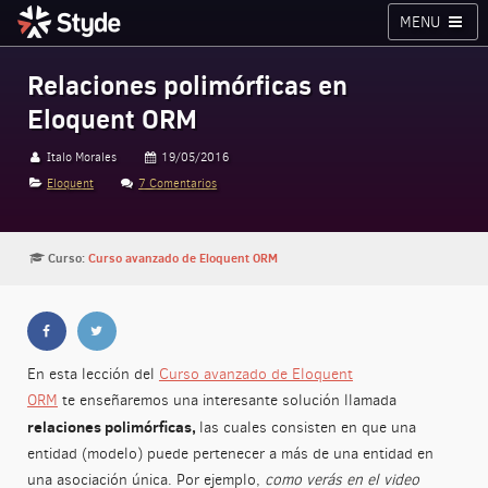
MENU
Cursos
Planes
Blog
Inicia sesión
Relaciones polimórficas en
Eloquent ORM
Styde.net
Italo Morales
19/05/2016
Eloquent
7 Comentarios
Curso:
Curso avanzado de Eloquent ORM
En esta lección del
Curso avanzado de Eloquent
ORM
te enseñaremos una interesante solución llamada
relaciones polimórficas,
las cuales consisten en que una
entidad (modelo) puede pertenecer a más de una entidad en
una asociación única. Por ejemplo,
como verás en el video