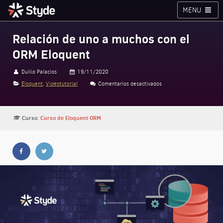
MENU
Cursos
Planes
Blog
Inicia sesión
Relación de uno a muchos con el
ORM Eloquent
Styde.net
Duilio Palacios
19/11/2020
Eloquent
,
Videotutorial
Comentarios desactivados
en Relación de uno a mu
Curso:
Curso de Eloquent ORM