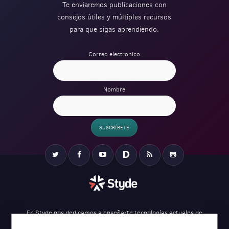
Te enviaremos publicaciones con
consejos útiles y múltiples recursos
para que sigas aprendiendo.
Correo electronico
Nombre
SUSCRÍBETE
Verification
Twitter
Facebook
YouTube
Disqus
RSS
Github
En Styde nos dedicamos a enseñarte tecnologías actuales de
desarrollo web para ayudarte a crear tus proyectos de una forma más