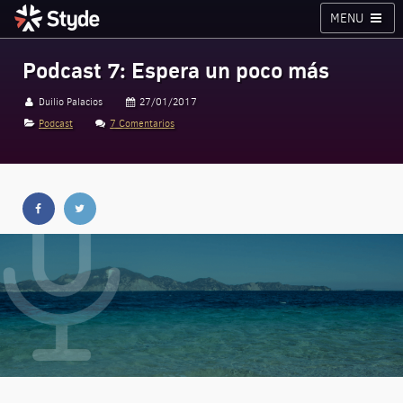
MENU
Cursos
Planes
Blog
Inicia sesión
Podcast 7: Espera un poco más
Styde.net
Duilio Palacios
27/01/2017
Podcast
7 Comentarios