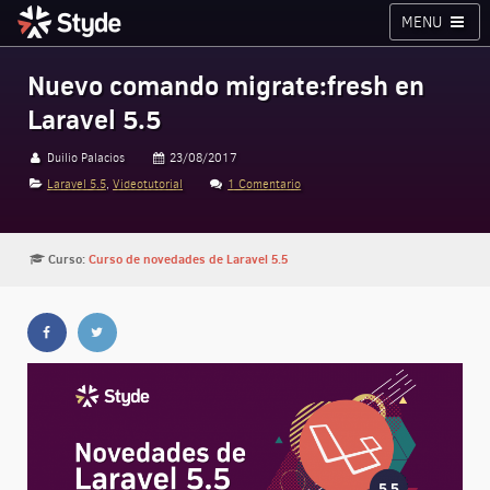
MENU
Cursos
Planes
Blog
Inicia sesión
Nuevo comando migrate:fresh en
Laravel 5.5
Styde.net
Duilio Palacios
23/08/2017
Laravel 5.5
,
Videotutorial
1 Comentario
Curso:
Curso de novedades de Laravel 5.5