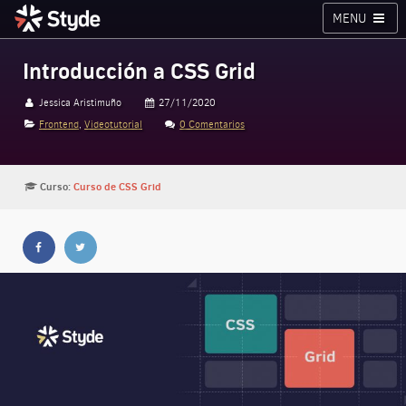
MENU
Cursos
Planes
Blog
Inicia sesión
Introducción a CSS Grid
Styde.net
Jessica Aristimuño
27/11/2020
Frontend
,
Videotutorial
0 Comentarios
Curso:
Curso de CSS Grid