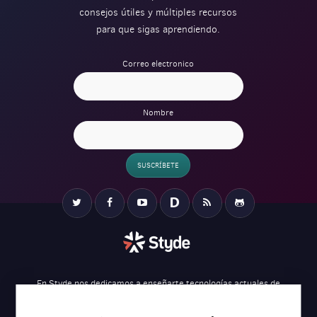
consejos útiles y múltiples recursos
para que sigas aprendiendo.
Correo electronico
Nombre
SUSCRÍBETE
Verification
Twitter
Facebook
YouTube
Disqus
RSS
Github
En Styde nos dedicamos a enseñarte tecnologías actuales de
desarrollo web para ayudarte a crear tus proyectos de una forma más