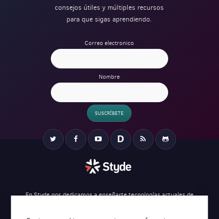
consejos útiles y múltiples recursos
para que sigas aprendiendo.
Correo electronico
Nombre
SUSCRÍBETE
Verification
Twitter
Facebook
YouTube
Disqus
RSS
Github
En Styde nos dedicamos a enseñarte tecnologías actuales de
desarrollo web para ayudarte a crear tus proyectos de una forma más
eficiente.