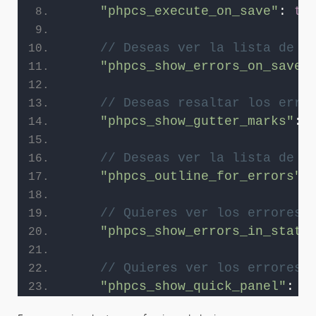
"phpcs_execute_on_save"
: 
tr
// Deseas ver la lista de e
"phpcs_show_errors_on_save"
// Deseas resaltar los erro
"phpcs_show_gutter_marks"
: 
// Deseas ver la lista de e
"phpcs_outline_for_errors"
:
// Quieres ver los errores 
"phpcs_show_errors_in_statu
// Quieres ver los errores 
"phpcs_show_quick_panel"
: 
t