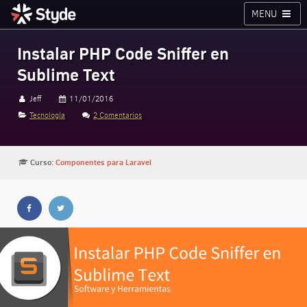
MENU
Cursos
Planes
Blog
Inicia sesión
Instalar PHP Code Sniffer en
Sublime Text
Styde.net
Jeff
11/01/2016
Tecnología
2 Comentarios
Curso:
Componentes para Laravel