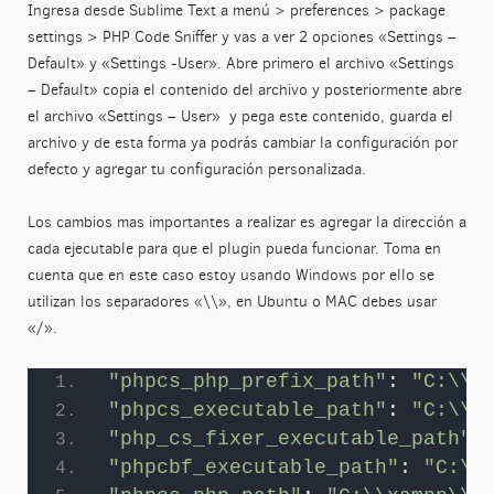
Ingresa desde Sublime Text a menú > preferences > package
settings > PHP Code Sniffer y vas a ver 2 opciones «Settings –
Default» y «Settings -User». Abre primero el archivo «Settings
– Default» copia el contenido del archivo y posteriormente abre
el archivo «Settings – User» y pega este contenido, guarda el
archivo y de esta forma ya podrás cambiar la configuración por
defecto y agregar tu configuración personalizada.
Los cambios mas importantes a realizar es agregar la dirección a
cada ejecutable para que el plugin pueda funcionar. Toma en
cuenta que en este caso estoy usando Windows por ello se
utilizan los separadores «\\», en Ubuntu o MAC debes usar
«/».
"phpcs_php_prefix_path"
: 
"C:\\x
"phpcs_executable_path"
: 
"C:\\x
"php_cs_fixer_executable_path"
:
"phpcbf_executable_path"
: 
"C:\\