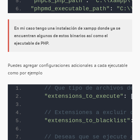
"phpcs_php_path"
: 
"C:\\xampp\\p
"phpmd_executable_path"
: 
"C:\\x
En mi caso tengo una instalación de xampp donde ya se
encuentran algunos de estos binarios así como el
ejecutable de PHP.
Puedes agregar configuraciones adicionales a cada ejecutable
como por ejemplo
// Que tipo de archivos des
"extensions_to_execute"
: 
[
"
// Extensiones a excluir de
"extensions_to_blacklist"
: 
// Deseas que se ejecute al