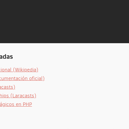
nadas
ional (Wikipedia)
umentación oficial)
acasts)
hips (Laracasts)
ágicos en PHP