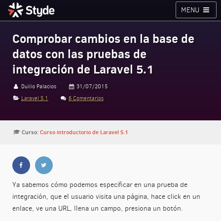
MENU
Cursos
Planes
Blog
Inicia sesión
Comprobar cambios en la base de
datos con las pruebas de
Styde.net
integración de Laravel 5.1
Duilio Palacios
31/07/2015
Laravel 5.1
6 Comentarios
Curso:
Curso introductorio de Laravel 5.1
Ya sabemos cómo podemos especificar en una prueba de
integración, que el usuario visita una página, hace click en un
enlace, ve una URL, llena un campo, presiona un botón.