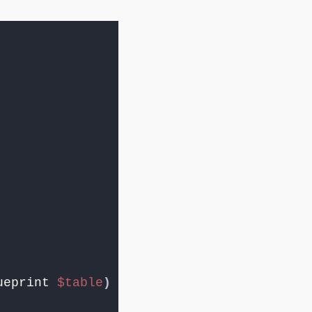
ueprint 
$table
)
{