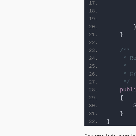
}
/**
     * R
     *
     * @
     */
publ
{
}
}