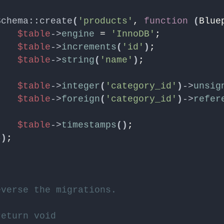
Schema::create
(
'products'
, 
function
(
Blue
$table
->
engine
 = 
'InnoDB'
;
$table
->
increments
(
'id'
)
;
$table
->
string
(
'name'
)
;
$table
->
integer
(
'category_id'
)
->
unsig
$table
->
foreign
(
'category_id'
)
->
refer
$table
->
timestamps
()
;
})
;
everse the migrations.
return void