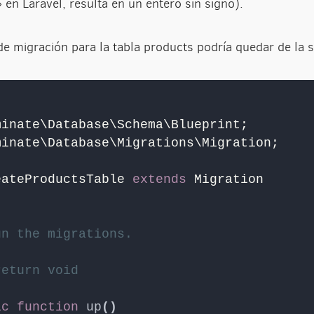
n Laravel, resulta en un entero sin signo).
 de migración para la tabla products podría quedar de la 
minate\Database\Schema\Blueprint;
minate\Database\Migrations\Migration;
eateProductsTable 
extends
 Migration
un the migrations.
return void
ic
function
up
()