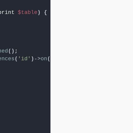
print 
$table
)
{
ned
()
;
ences
(
'id'
)
->
on
(
'categories'
)
;