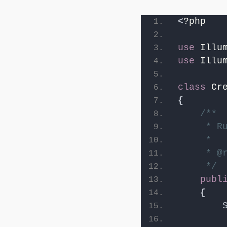
<
?php
use
 Illu
use
 Illu
class
 Cr
{
/**
     * R
     *
     * @
     */
publ
{