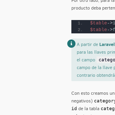
Por otro lado, para l
producto deba pertene
$table
->
$table
->
Laravel
A partir de
para las llaves pr
el campo
categ
campo de la llave 
contrario obtendrá
Con esto creamos un 
negativos)
categor
de la tabla
id
categ