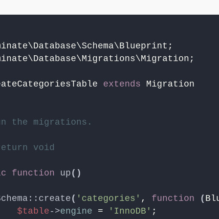
minate\Database\Schema\Blueprint;
minate\Database\Migrations\Migration;
eateCategoriesTable 
extends
 Migration
un the migrations.
return void
ic
function
up
()
Schema::create
(
'categories'
, 
function
(
Bl
$table
->
engine
 = 
'InnoDB'
;