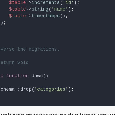
$table
->
increments
(
'id'
)
;
$table
->
string
(
'name'
)
;
$table
->
timestamps
()
;
})
;
everse the migrations.
return void
ic
function
down
()
Schema::drop
(
'categories'
)
;