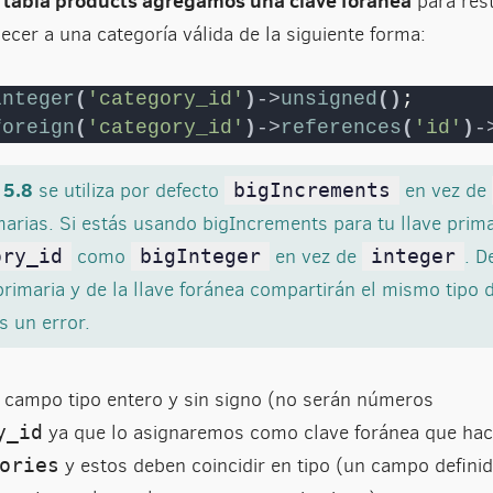
tabla products agregamos una clave foránea
a
para rest
cer a una categoría válida de la siguiente forma:
integer
(
'category_id'
)
->
unsigned
()
;      
foreign
(
'category_id'
)
->
references
(
'id'
)
-
 5.8
se utiliza por defecto
en vez de
bigIncrements
imarias. Si estás usando bigIncrements para tu llave prim
como
en vez de
. D
ory_id
bigInteger
integer
primaria y de la llave foránea compartirán el mismo tipo d
s un error.
campo tipo entero y sin signo (no serán números
ya que lo asignaremos como clave foránea que hac
y_id
y estos deben coincidir en tipo (un campo definid
ories