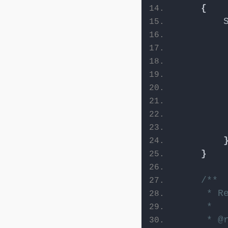
{
}
/**
     * R
     *
     * @