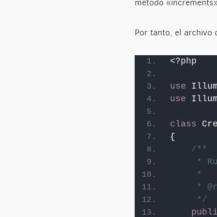
método «increments» e
Por tanto, el archivo
<
?php
use
 Illu
use
 Illu
class
 Cr
{
/**
     * R
     *
     * @
     */
publ