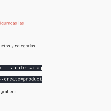
iguradas las
ctos y categorías,
e --create=categories
--create=products
grations.