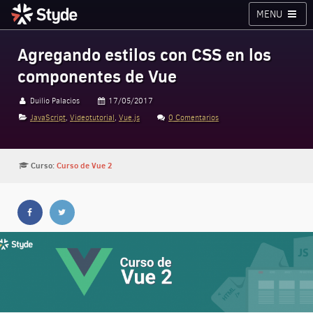
MENU
Cursos
Planes
Blog
Inicia sesión
Agregando estilos con CSS en los
componentes de Vue
Styde.net
Duilio Palacios
17/05/2017
JavaScript
,
Videotutorial
,
Vue.js
0 Comentarios
Curso:
Curso de Vue 2