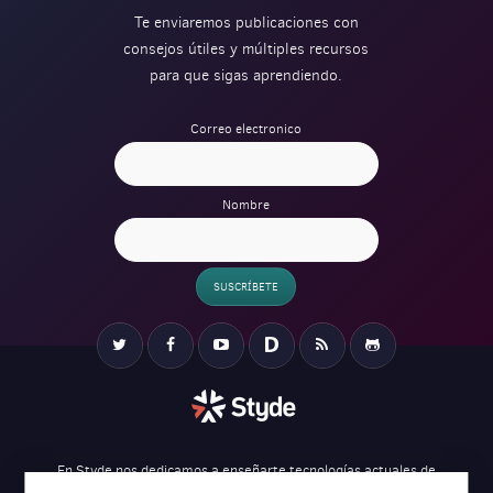
Te enviaremos publicaciones con
consejos útiles y múltiples recursos
para que sigas aprendiendo.
Correo electronico
Nombre
SUSCRÍBETE
Verification
Twitter
Facebook
YouTube
Disqus
RSS
Github
En Styde nos dedicamos a enseñarte tecnologías actuales de