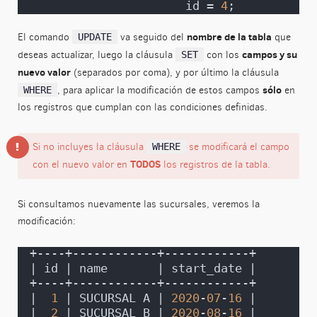
                      id = 
4
;
nombre de la tabla
El comando
va seguido del
que
UPDATE
campos y su
deseas actualizar, luego la cláusula
con los
SET
nuevo valor
(separados por coma), y por último la cláusula
sólo
, para aplicar la modificación de estos campos
en
WHERE
los registros que cumplan con las condiciones definidas.
Si no incluyes la cláusula
se modificará el campo
WHERE
TODOS
con el nuevo valor en
los registros de la tabla.
Si consultamos nuevamente las sucursales, veremos la
modificación:
+----+------------+------------+
| id | name       | start_date |
+----+------------+------------+
|  
1
 | SUCURSAL A | 
2020
-
07
-
16
 |
|  
2
 | SUCURSAL B | 
2020
-
08
-
16
 |