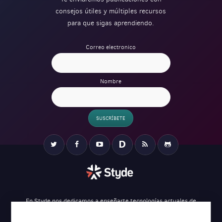
consejos útiles y múltiples recursos
para que sigas aprendiendo.
Correo electronico
Nombre
SUSCRÍBETE
Verification
Twitter
Facebook
YouTube
Disqus
RSS
Github
En Styde nos dedicamos a enseñarte tecnologías actuales de
desarrollo web para ayudarte a crear tus proyectos de una forma más