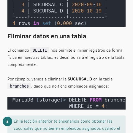
|  
3
 | SUCURSAL C | 
2020
-
09
-
16
 |
|  
4
 | SUCURSAL D | 
2020
-
10
-
19
 |
+----+------------+------------+
4
 rows 
in
set
(
0.000
 sec
)
Eliminar datos en una tabla
El comando
nos permite eliminar registros de forma
DELETE
física en nuestras tablas, es decir, borrará el registro de la tabla
completamente.
SUCURSAL D
Por ejemplo, vamos a eliminar la
en la tabla
, dado que no tiene empleados asignados:
branches
MariaDB 
[
storage
]>
 DELETE 
FROM
 branches 
                   WHERE id = 
4
;
En la lección anterior te enseñamos cómo obtener las
sucursales que no tienen empleados asignados usando el