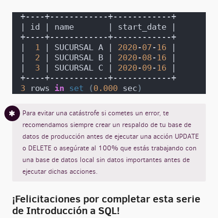
+----+------------+------------+
| id | name       | start_date |
+----+------------+------------+
|  
1
 | SUCURSAL A | 
2020
-
07
-
16
 |
|  
2
 | SUCURSAL B | 
2020
-
08
-
16
 |
|  
3
 | SUCURSAL C | 
2020
-
09
-
16
 |
+----+------------+------------+
3
 rows 
in
set
(
0.000
 sec
)
Para evitar una catástrofe si cometes un error, te
recomendamos siempre crear un respaldo de tu base de
datos de producción antes de ejecutar una acción UPDATE
o DELETE o asegúrate al 100% que estás trabajando con
una base de datos local sin datos importantes antes de
ejecutar dichas acciones.
¡Felicitaciones por completar esta serie
de Introducción a SQL!