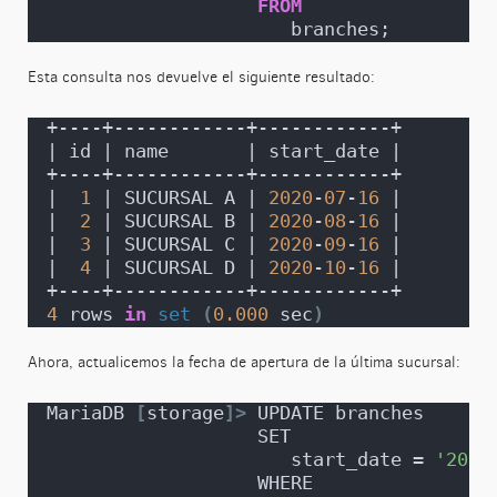
FROM
                      branches;
Esta consulta nos devuelve el siguiente resultado:
+----+------------+------------+
| id | name       | start_date |
+----+------------+------------+
|  
1
 | SUCURSAL A | 
2020
-
07
-
16
 |
|  
2
 | SUCURSAL B | 
2020
-
08
-
16
 |
|  
3
 | SUCURSAL C | 
2020
-
09
-
16
 |
|  
4
 | SUCURSAL D | 
2020
-
10
-
16
 |
+----+------------+------------+
4
 rows 
in
set
(
0.000
 sec
)
Ahora, actualicemos la fecha de apertura de la última sucursal:
MariaDB 
[
storage
]>
 UPDATE branches 
                   SET 
                      start_date = 
'2020
                   WHERE 