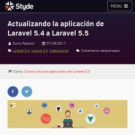
MENU
Cursos
Planes
Blog
Inicia sesión
Actualizando la aplicación de
Laravel 5.4 a Laravel 5.5
Styde.net
Duilio Palacios
07/09/2017
Laravel 5.4
,
Laravel 5.5
,
Videotutorial
Comentarios desactivados
en Actuali
Curso:
Curso crea una aplicación con Laravel 5.3