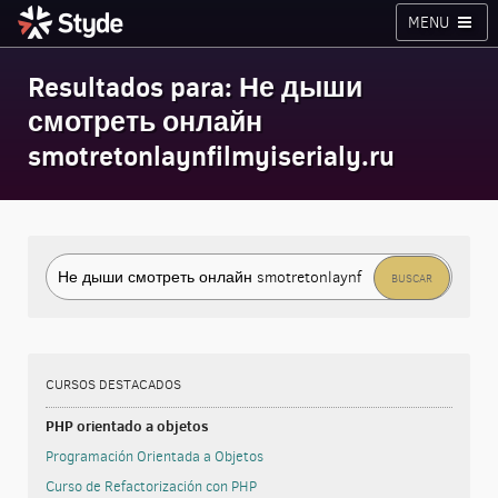
MENU
Cursos
Planes
Blog
Inicia sesión
Resultados para: Не дыши
смотреть онлайн
Styde.net
smotretonlaynfilmyiserialy.ru
Buscar:
CURSOS DESTACADOS
PHP orientado a objetos
Programación Orientada a Objetos
Curso de Refactorización con PHP